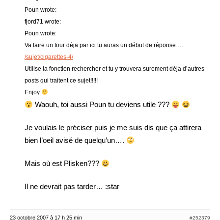
Poun wrote:
fjord71 wrote:
Poun wrote:
Va faire un tour déja par ici tu auras un début de réponse….
/sujet/cigarettes-4/
Utilise la fonction rechercher et tu y trouvera surement déja d’autres
posts qui traitent ce sujet!!!!!
Enjoy
Waouh, toi aussi Poun tu deviens utile ???
Je voulais le préciser puis je me suis dis que ça attirera
bien l’oeil avisé de quelqu’un….
Mais où est Plisken???
Il ne devrait pas tarder… :star
23 octobre 2007 à 17 h 25 min
#252379