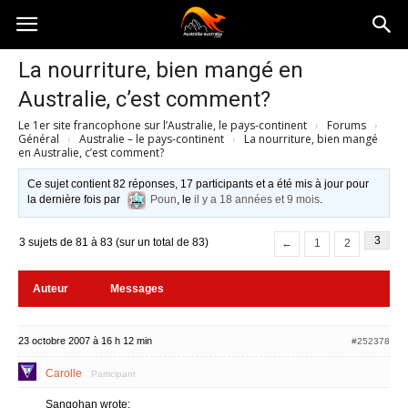
Australia-
La nourriture, bien mangé en
Australie, c’est comment?
australie.com
Le 1er site francophone sur l’Australie, le pays-continent
›
Forums
›
Général
›
Australie – le pays-continent
›
La nourriture, bien mangé
en Australie, c’est comment?
Ce sujet contient 82 réponses, 17 participants et a été mis à jour pour
la dernière fois par
Poun
, le
il y a 18 années et 9 mois
.
3
3 sujets de 81 à 83 (sur un total de 83)
←
1
2
Auteur
Messages
23 octobre 2007 à 16 h 12 min
#252378
Carolle
Participant
Sangohan wrote: