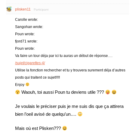
plisken11
Participant
Carolle wrote:
Sangohan wrote:
Poun wrote:
fjord71 wrote:
Poun wrote:
Va faire un tour déja par ici tu auras un début de réponse….
/sujet/cigarettes-4/
Utilise la fonction rechercher et tu y trouvera surement déja d’autres
posts qui traitent ce sujet!!!!!
Enjoy
Waouh, toi aussi Poun tu deviens utile ???
Je voulais le préciser puis je me suis dis que ça attirera
bien l’oeil avisé de quelqu’un….
Mais où est Plisken???