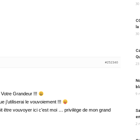
30
CO
la
30
Ca
Qu
#252340
23
No
bl
Votre Grandeur !!!
9 
e j’utiliserai le vouvoiement !!!
doit être vouvoyer ici c’est moi … privilège de mon grand
Sa
em
2 