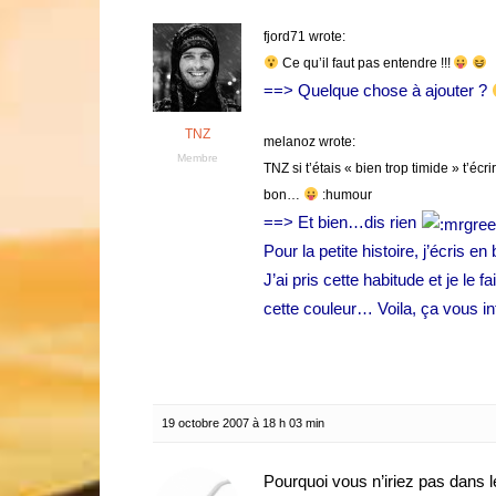
fjord71 wrote:
Ce qu’il faut pas entendre !!!
==> Quelque chose à ajouter ?
TNZ
melanoz wrote:
Membre
TNZ si t’étais « bien trop timide » t’écr
bon…
:humour
==> Et bien…dis rien
Pour la petite histoire, j’écris 
J’ai pris cette habitude et je le
cette couleur… Voila, ça vous i
19 octobre 2007 à 18 h 03 min
Pourquoi vous n’iriez pas dans 