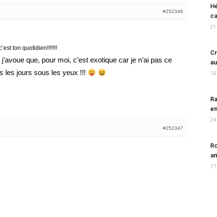
Hé
#252346
ca
21
est ton quotidien!!!!!!!
Cr
’avoue que, pour moi, c’est exotique car je n’ai pas ce
au
 les jours sous les yeux !!!
16
Ra
en
24
#252347
Ro
am
17