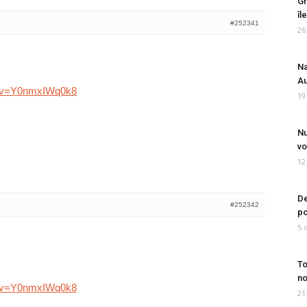
Gr
îl
#252341
26
Na
Au
h?v=Y0nmxIWq0k8
19
Nu
vo
12
De
#252342
po
5 
To
no
h?v=Y0nmxIWq0k8
21