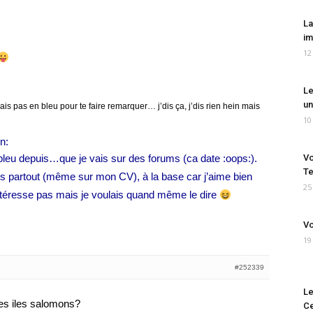
La
im
12
Le
un
irais pas en bleu pour te faire remarquer… j’dis ça, j’dis rien hein mais
10
en bleu depuis…que je vais sur des forums (ca date :oops:).
Vo
Te
 fais partout (même sur mon CV), à la base car j’aime bien
25
ntéresse pas mais je voulais quand même le dire
Vo
19
#252339
Le
les iles salomons?
Ce