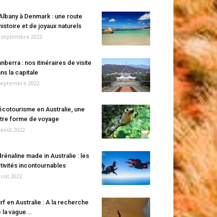
Albany à Denmark : une route
histoire et de joyaux naturels
 septembre 2022
nberra : nos itinéraires de visite
ns la capitale
septembre 2022
écotourisme en Australie, une
tre forme de voyage
 août 2022
rénaline made in Australie : les
tivités incontournables
août 2022
rf en Australie : A la recherche
 la vague...