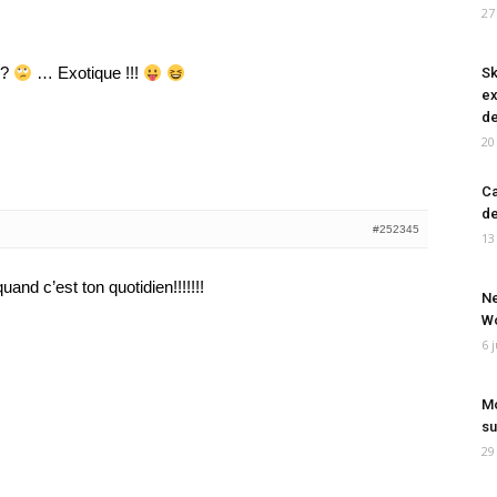
27
??
… Exotique !!!
Sk
ex
de
20
Ca
de
#252345
13
and c’est ton quotidien!!!!!!!
Ne
Wo
6 
Mo
su
29