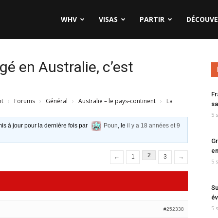
WHV
VISAS
PARTIR
DÉCOUVE
gé en Australie, c’est
Fr
nt
›
Forums
›
Général
›
Australie – le pays-continent
›
La
sa
5 
is à jour pour la dernière fois par
Poun
, le
il y a 18 années et 9
Gr
en
2
←
1
3
→
5 
Su
év
5 
#252338