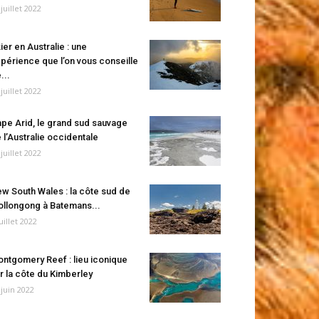
 juillet 2022
ier en Australie : une
périence que l’on vous conseille
...
 juillet 2022
pe Arid, le grand sud sauvage
 l’Australie occidentale
 juillet 2022
w South Wales : la côte sud de
llongong à Batemans...
juillet 2022
ntgomery Reef : lieu iconique
r la côte du Kimberley
 juin 2022