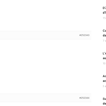
D’
d’
15
Ca
da
#252343
7 
L’
au
10
Ad
ac
3 
#252344
Su
de