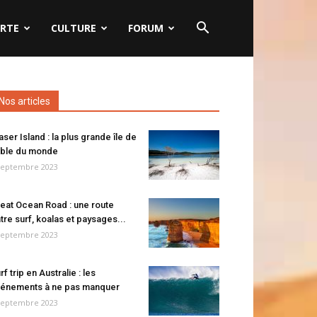
RTE
CULTURE
FORUM
Nos articles
aser Island : la plus grande île de
ble du monde
septembre 2023
eat Ocean Road : une route
tre surf, koalas et paysages...
septembre 2023
rf trip en Australie : les
énements à ne pas manquer
septembre 2023