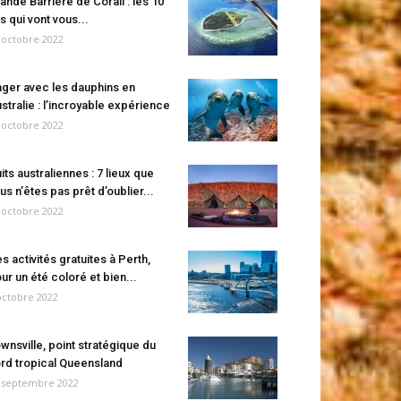
ande Barrière de Corail : les 10
es qui vont vous...
 octobre 2022
ger avec les dauphins en
stralie : l’incroyable expérience
 octobre 2022
its australiennes : 7 lieux que
us n’êtes pas prêt d’oublier...
 octobre 2022
s activités gratuites à Perth,
ur un été coloré et bien...
octobre 2022
wnsville, point stratégique du
rd tropical Queensland
 septembre 2022