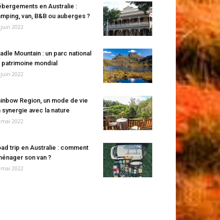
bergements en Australie :
mping, van, B&B ou auberges ?
 juin 2022
adle Mountain : un parc national
 patrimoine mondial
 juin 2022
inbow Region, un mode de vie
 synergie avec la nature
 mai 2022
ad trip en Australie : comment
énager son van ?
 mai 2022