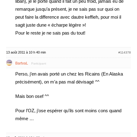
liban), je le porte quand il fait un peu froid, jamais eu de
remarque jusqu’a présent, je ne sais pas sur quoi on
peut faire la difference avec dautre keffieh, pour moi il
sagit juste dune « écharpe légère »!
Pour le reste je ne sais pas du tout!
13 août 2011 à 10 h 40 min
#114378
BartvaL
Participant
Perso, j’en avais porté un chez les Ricains (En Alaska
précisément), on m’a pas mal dévisagé ^^
Mais bon osef ^^
Pour l’OZ, j’ose espérer qu’ils sont moins cons quand
même …