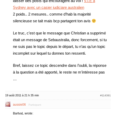
laisser des posts qui encouragent au vol !
V.I.E à
Sydney avec un casier judiciare australien
2 poids.. 2 mesures.. comme d’hab la majorité
silencieuse se tait mais bcp partagent ton avis
Le truc, c’est que le message que Christian a supprimé
était un message de Sebaustralia, donc forcement, si tu
ne suis pas le topic depuis le départ, tu n’as qu’un topic
incomplet sur lequel tu donnes ton ressenti.
Bref, laissez ce topic descendre dans l’oubli, la réponse
à la question a été apporté, le reste ne m’intéresse pas
…
19 août 2011 à 21 h 35 min
#114391
aussie06
Participant
BartvaL wrote: