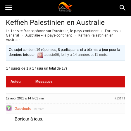
Australia-
Keffieh Palestinien en Australie
Le 1er site francophone sur l’Australie, le pays-continent
›
Forums
›
australie.com
Général
›
Australie – le pays-continent
›
Keffieh Palestinien en
Australie
Ce sujet contient 16 réponses, 8 participants et a été mis à jour pour la
dernière fois par
aussie06
, le
il y a 14 années et 11 mois
.
17 sujets de 1 à 17 (sur un total de 17)
Auteur
Messages
12 août 2011 à 14 h 01 min
#13743
Gauvinois
Membre
Bonjour à tous,