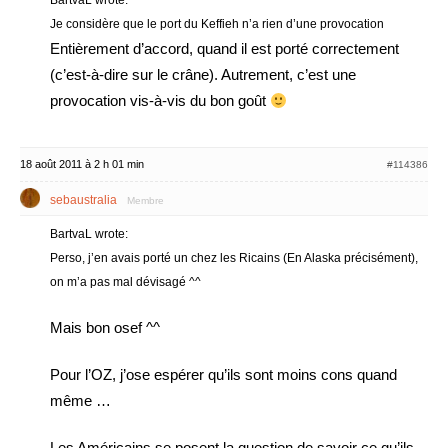
BartvaL wrote:
Je considère que le port du Keffieh n’a rien d’une provocation
Entièrement d’accord, quand il est porté correctement
(c’est-à-dire sur le crâne). Autrement, c’est une
provocation vis-à-vis du bon goût
18 août 2011 à 2 h 01 min
#114386
sebaustralia
Membre
BartvaL wrote:
Perso, j’en avais porté un chez les Ricains (En Alaska précisément),
on m’a pas mal dévisagé ^^
Mais bon osef ^^
Pour l’OZ, j’ose espérer qu’ils sont moins cons quand
même …
Les Américains se posent la question de savoir ce qu’ils