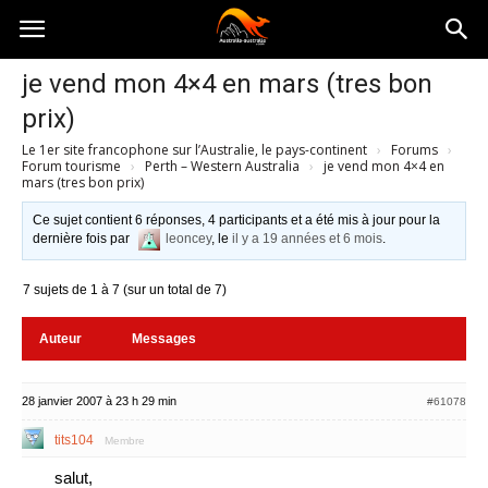
Australia-
je vend mon 4×4 en mars (tres bon
prix)
australie.com
Le 1er site francophone sur l’Australie, le pays-continent
›
Forums
›
Forum tourisme
›
Perth – Western Australia
›
je vend mon 4×4 en
mars (tres bon prix)
Ce sujet contient 6 réponses, 4 participants et a été mis à jour pour la
dernière fois par
leoncey
, le
il y a 19 années et 6 mois
.
7 sujets de 1 à 7 (sur un total de 7)
Auteur
Messages
28 janvier 2007 à 23 h 29 min
#61078
tits104
Membre
salut,