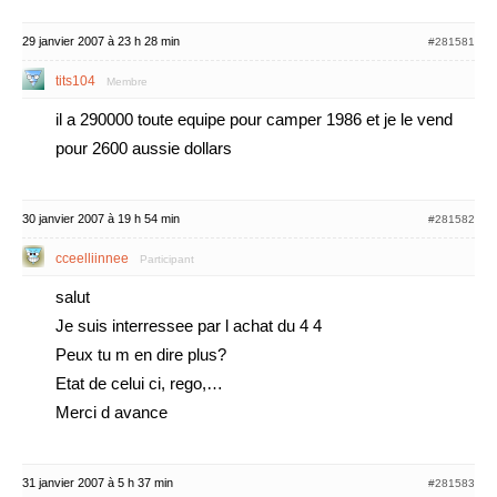
29 janvier 2007 à 23 h 28 min
#281581
tits104
Membre
il a 290000 toute equipe pour camper 1986 et je le vend
pour 2600 aussie dollars
30 janvier 2007 à 19 h 54 min
#281582
cceelliinnee
Participant
salut
Je suis interressee par l achat du 4 4
Peux tu m en dire plus?
Etat de celui ci, rego,…
Merci d avance
31 janvier 2007 à 5 h 37 min
#281583