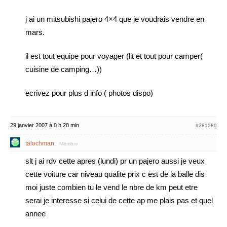
j ai un mitsubishi pajero 4×4 que je voudrais vendre en
mars.
il est tout equipe pour voyager (lit et tout pour camper(
cuisine de camping…))
ecrivez pour plus d info ( photos dispo)
29 janvier 2007 à 0 h 28 min
#281580
talochman
Membre
slt j ai rdv cette apres (lundi) pr un pajero aussi je veux
cette voiture car niveau qualite prix c est de la balle dis
moi juste combien tu le vend le nbre de km peut etre
serai je interesse si celui de cette ap me plais pas et quel
annee