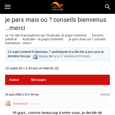
Australia-
je pars mais où ? conseils bienvenus
…merci
australie.com
Le 1er site francophone sur l’Australie, le pays-continent
›
Forums
›
Général
›
Australie – le pays-continent
›
je pars mais où ? conseils
bienvenus …merci
Ce sujet contient 9 réponses, 7 participants et a été mis à jour pour la
dernière fois par
kangu
, le
il y a 17 années et 10 mois
.
10 sujets de 1 à 10 (sur un total de 10)
Auteur
Messages
24 août 2008 à 20 h 48 min
#46539
miammiam
Membre
Hi guys, comme beaucoup d entre vous, je decide de