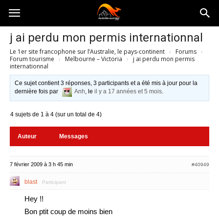
Australia-
j ai perdu mon permis internationnal
Le 1er site francophone sur l’Australie, le pays-continent
›
Forums
›
australie.com
Forum tourisme
›
Melbourne – Victoria
›
j ai perdu mon permis
internationnal
Ce sujet contient 3 réponses, 3 participants et a été mis à jour pour la
dernière fois par
Anh
, le
il y a 17 années et 5 mois
.
4 sujets de 1 à 4 (sur un total de 4)
Auteur
Messages
7 février 2009 à 3 h 45 min
#40949
blast
Participant
Hey !!
Bon ptit coup de moins bien