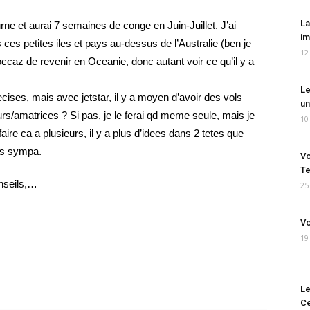
La
e et aurai 7 semaines de conge en Juin-Juillet. J’ai
im
 ces petites iles et pays au-dessus de l’Australie (ben je
12
occaz de revenir en Oceanie, donc autant voir ce qu’il y a
Le
cises, mais avec jetstar, il y a moyen d’avoir des vols
un
urs/amatrices ? Si pas, je le ferai qd meme seule, mais je
10
aire ca a plusieurs, il y a plus d’idees dans 2 tetes que
res sympa.
Vo
Te
onseils,…
25
Vo
19
Le
Ce