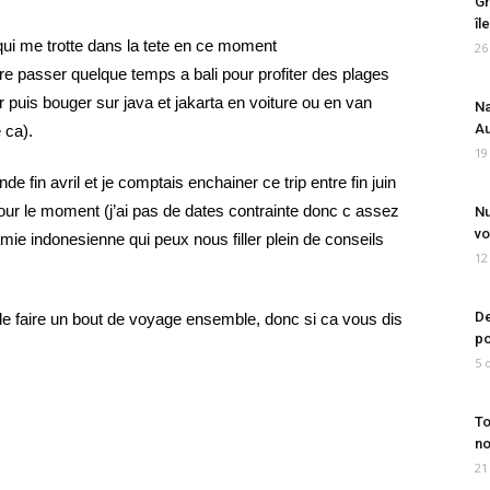
Gr
îl
qui me trotte dans la tete en ce moment
26
enre passer quelque temps a bali pour profiter des plages
r puis bouger sur java et jakarta en voiture ou en van
Na
Au
 ca).
19
nde fin avril et je comptais enchainer ce trip entre fin juin
ur pour le moment (j’ai pas de dates contrainte donc c assez
Nu
vo
 amie indonesienne qui peux nous filler plein de conseils
12
De
l de faire un bout de voyage ensemble, donc si ca vous dis
po
5 
To
no
21