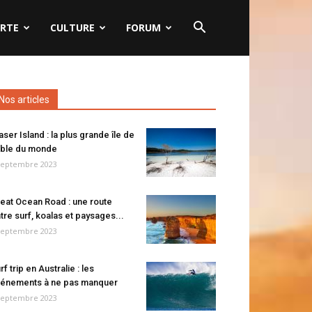
RTE
CULTURE
FORUM
Nos articles
aser Island : la plus grande île de
ble du monde
septembre 2023
eat Ocean Road : une route
tre surf, koalas et paysages...
septembre 2023
rf trip en Australie : les
énements à ne pas manquer
septembre 2023