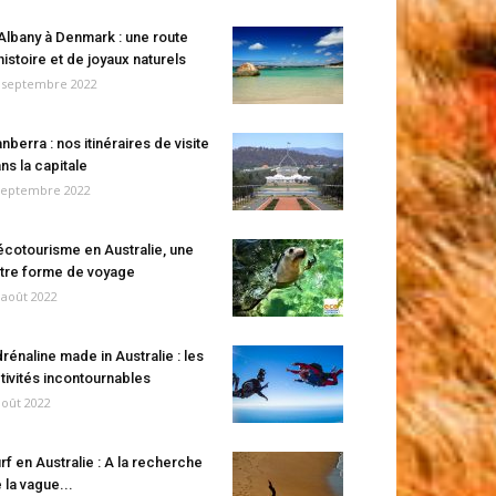
Albany à Denmark : une route
histoire et de joyaux naturels
 septembre 2022
nberra : nos itinéraires de visite
ns la capitale
septembre 2022
écotourisme en Australie, une
tre forme de voyage
 août 2022
rénaline made in Australie : les
tivités incontournables
août 2022
rf en Australie : A la recherche
 la vague...