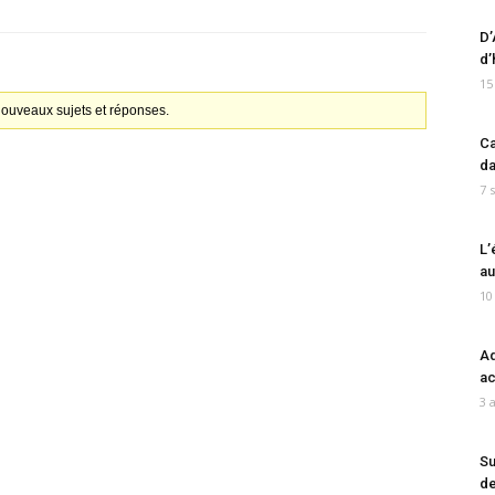
D’
d’
15
 nouveaux sujets et réponses.
Ca
da
7 
L’
au
10
Ad
ac
3 
Su
de