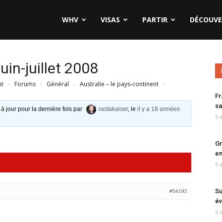
WHV
VISAS
PARTIR
DÉCOUVE
uin-juillet 2008
nt
›
Forums
›
Général
›
Australie – le pays-continent
›
Fr
sa
 à jour pour la dernière fois par
rastakaiser
, le
il y a 18 années
5 
Gr
en
5 
Su
#54192
év
5 