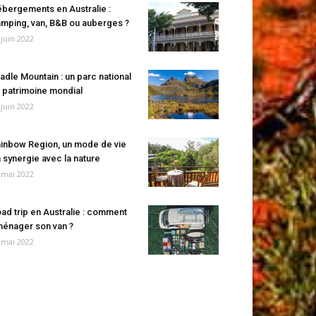
bergements en Australie :
mping, van, B&B ou auberges ?
 juin 2022
adle Mountain : un parc national
 patrimoine mondial
 juin 2022
inbow Region, un mode de vie
 synergie avec la nature
 mai 2022
ad trip en Australie : comment
énager son van ?
 mai 2022