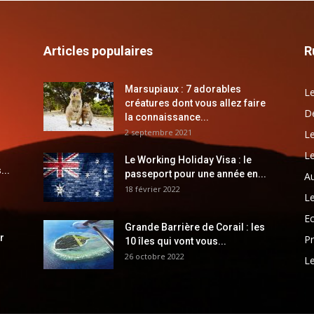
Articles populaires
R
Marsupiaux : 7 adorables
Le
créatures dont vous allez faire
Dé
la connaissance...
2 septembre 2021
Le
Le
Le Working Holiday Visa : le
...
passeport pour une année en...
Au
18 février 2022
Le
E
Grande Barrière de Corail : les
r
Pr
10 îles qui vont vous...
26 octobre 2022
Le