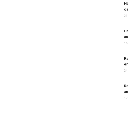
Hé
ca
21
Cr
au
16
Ra
en
24
Ro
am
17