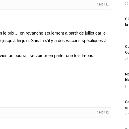
30
#245431
CO
la
30
n le prix… en revanche seulement à partir de juillet car je
jusqu’à fin juin. Sais tu s’il y a des vaccins spécifiques à
Ca
Qu
ier, on pourrait se voir pr en parler une fois là-bas.
23
No
bl
9 
Sa
em
#245432
2 