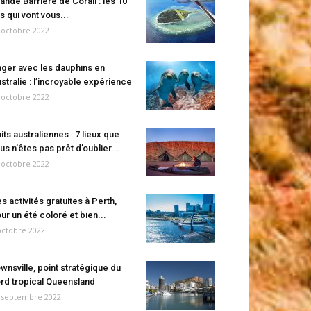
ande Barrière de Corail : les 10
es qui vont vous...
 octobre 2022
ger avec les dauphins en
stralie : l’incroyable expérience
 octobre 2022
its australiennes : 7 lieux que
us n’êtes pas prêt d’oublier...
 octobre 2022
s activités gratuites à Perth,
ur un été coloré et bien...
octobre 2022
wnsville, point stratégique du
rd tropical Queensland
 septembre 2022