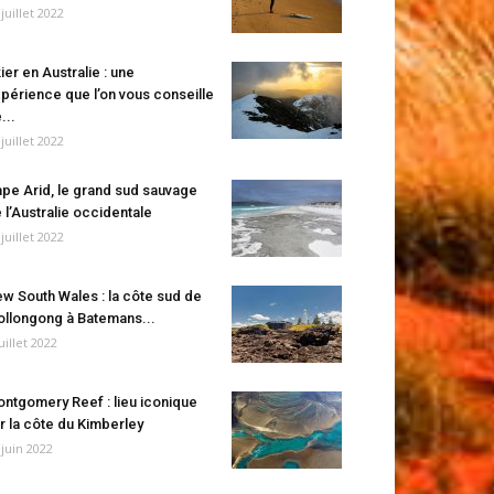
 juillet 2022
ier en Australie : une
périence que l’on vous conseille
...
 juillet 2022
pe Arid, le grand sud sauvage
 l’Australie occidentale
 juillet 2022
w South Wales : la côte sud de
llongong à Batemans...
juillet 2022
ntgomery Reef : lieu iconique
r la côte du Kimberley
 juin 2022