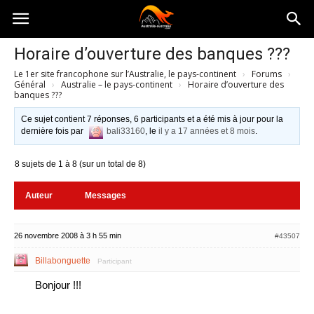
Australia-
Horaire d’ouverture des banques ???
Le 1er site francophone sur l’Australie, le pays-continent
›
Forums
›
australie.com
Général
›
Australie – le pays-continent
›
Horaire d’ouverture des
banques ???
Ce sujet contient 7 réponses, 6 participants et a été mis à jour pour la
dernière fois par
bali33160
, le
il y a 17 années et 8 mois
.
8 sujets de 1 à 8 (sur un total de 8)
Auteur
Messages
26 novembre 2008 à 3 h 55 min
#43507
Billabonguette
Participant
Bonjour !!!