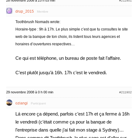
28 novembre 2008 à 23 h 03 min
#211901
drup_2015
Membre
Toothbrush Nomads wrote:
Horaire-type : 9h à 17h. Le plus simple c’est que tu consultes le site
web de la banque de ton choix, ils listent tous leurs agences et
horaires d’ouvertures respectives…
Ce qui est téléphone, un bureau de poste fait l’affaire.
C’est plutôt jusqu’à 16h. 17h c’est le vendredi.
29 novembre 2008 à 0 h 00 min
#211902
oziangi
Participant
Lá encore ça dépend, parfois c’est 17h et ça ferme á 16h
le vendredi (c’était comme ça pour la banque de
l’entreprise dans quelle j’ai fait mon stage á Sydney)…
Donc comme dit Toothbrush, le plus sage est d’aller sur