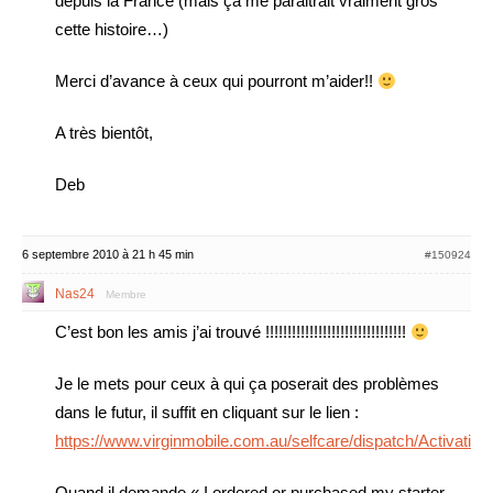
depuis la France (mais ça me paraitrait vraiment gros
cette histoire…)
Merci d’avance à ceux qui pourront m’aider!!
A très bientôt,
Deb
6 septembre 2010 à 21 h 45 min
#150924
Nas24
Membre
C’est bon les amis j’ai trouvé !!!!!!!!!!!!!!!!!!!!!!!!!!!!!!!!
Je le mets pour ceux à qui ça poserait des problèmes
dans le futur, il suffit en cliquant sur le lien :
https://www.virginmobile.com.au/selfcare/dispatch/Activatio
Quand il demande « I ordered or purchased my starter