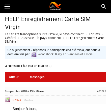
Australia-
HELP Enregistrement Carte SIM
Virgin
australie.com
Le 1er site francophone sur l’Australie, le pays-continent
›
Forums
›
Général
›
Australie – le pays-continent
›
HELP Enregistrement Carte
SIM Virgin
Ce sujet contient 2 réponses, 2 participants et a été mis à jour pour la
dernière fois par
Woodshock
, le
il y a 15 années et 7 mois
.
3 sujets de 1 à 3 (sur un total de 3)
Auteur
Messages
6 septembre 2010 à 19 h 20 min
#23793
Nas24
Membre
Bonjour à tous,