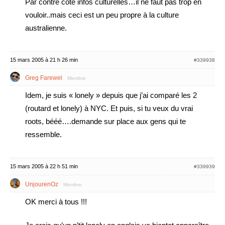
Par contre côté infos culturelles…il ne faut pas trop en
vouloir..mais ceci est un peu propre à la culture
australienne.
15 mars 2005 à 21 h 26 min
#339938
Greg Farewel
Membre
Idem, je suis « lonely » depuis que j’ai comparé les 2
(routard et lonely) à NYC. Et puis, si tu veux du vrai
roots, bééé….demande sur place aux gens qui te
ressemble.
15 mars 2005 à 22 h 51 min
#339939
UnjourenOz
Membre
OK merci à tous !!!