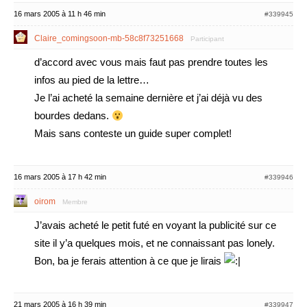
16 mars 2005 à 11 h 46 min
#339945
Claire_comingsoon-mb-58c8f73251668
Participant
d’accord avec vous mais faut pas prendre toutes les
infos au pied de la lettre…
Je l’ai acheté la semaine dernière et j’ai déjà vu des
bourdes dedans.
Mais sans conteste un guide super complet!
16 mars 2005 à 17 h 42 min
#339946
oirom
Membre
J’avais acheté le petit futé en voyant la publicité sur ce
site il y’a quelques mois, et ne connaissant pas lonely.
Bon, ba je ferais attention à ce que je lirais
21 mars 2005 à 16 h 39 min
#339947