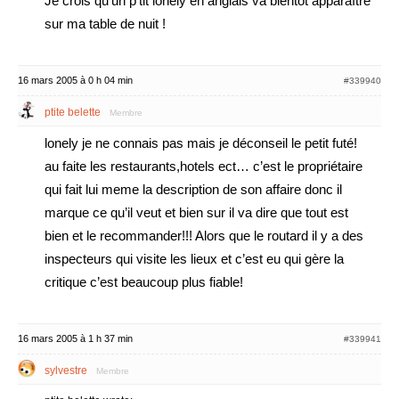
Je crois qu’un p’tit lonely en anglais va bientot apparaître
sur ma table de nuit !
16 mars 2005 à 0 h 04 min
#339940
ptite belette
Membre
lonely je ne connais pas mais je déconseil le petit futé!
au faite les restaurants,hotels ect… c’est le propriétaire
qui fait lui meme la description de son affaire donc il
marque ce qu’il veut et bien sur il va dire que tout est
bien et le recommander!!! Alors que le routard il y a des
inspecteurs qui visite les lieux et c’est eu qui gère la
critique c’est beaucoup plus fiable!
16 mars 2005 à 1 h 37 min
#339941
sylvestre
Membre