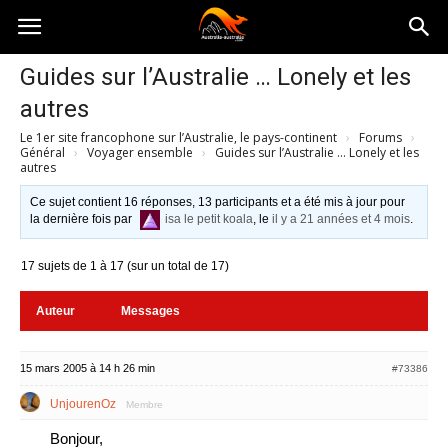
Australia-
Guides sur l’Australie … Lonely et les
autres
australie.com
Le 1er site francophone sur l’Australie, le pays-continent
›
Forums
›
Général
›
Voyager ensemble
›
Guides sur l’Australie … Lonely et les
autres
Ce sujet contient 16 réponses, 13 participants et a été mis à jour pour
la dernière fois par
isa le petit koala
, le
il y a 21 années et 4 mois
.
17 sujets de 1 à 17 (sur un total de 17)
Auteur
Messages
15 mars 2005 à 14 h 26 min
#73386
UnjourenOz
Membre
Bonjour,