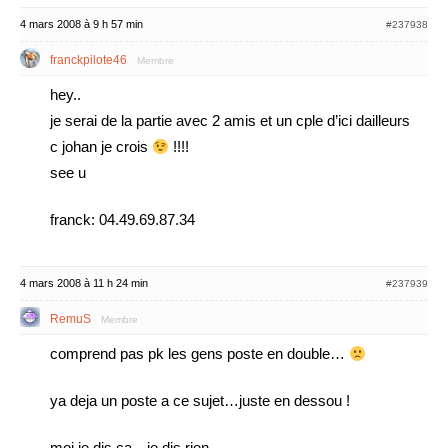
4 mars 2008 à 9 h 57 min
#237938
franckpilote46
Membre
hey..
je serai de la partie avec 2 amis et un cple d’ici dailleurs
c johan je crois
!!!!
see u
franck: 04.49.69.87.34
4 mars 2008 à 11 h 24 min
#237939
RemuS
Membre
comprend pas pk les gens poste en double…
ya deja un poste a ce sujet…juste en dessou !
moi je dis ca…je dis rien…..