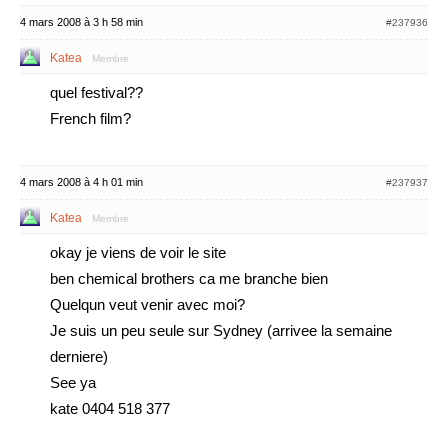
4 mars 2008 à 3 h 58 min
#237936
Katea
Membre
quel festival??
French film?
4 mars 2008 à 4 h 01 min
#237937
Katea
Membre
okay je viens de voir le site
ben chemical brothers ca me branche bien
Quelqun veut venir avec moi?
Je suis un peu seule sur Sydney (arrivee la semaine
derniere)
See ya
kate 0404 518 377