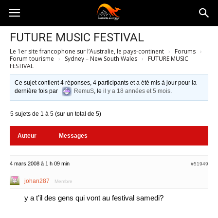
Australia-
FUTURE MUSIC FESTIVAL
Le 1er site francophone sur l’Australie, le pays-continent
›
Forums
›
australie.com
Forum tourisme
›
Sydney – New South Wales
›
FUTURE MUSIC
FESTIVAL
Ce sujet contient 4 réponses, 4 participants et a été mis à jour pour la
dernière fois par
RemuS
, le
il y a 18 années et 5 mois
.
5 sujets de 1 à 5 (sur un total de 5)
Auteur
Messages
4 mars 2008 à 1 h 09 min
#51949
johan287
Membre
y a t’il des gens qui vont au festival samedi?