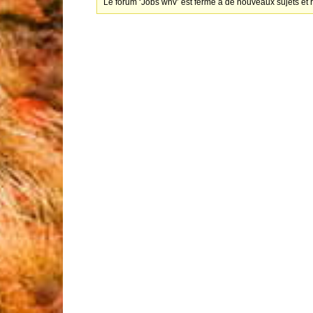
Le forum ‘Jobs whv’ est fermé à de nouveaux sujets et