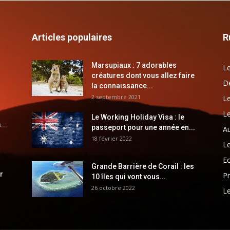
Articles populaires
R
Marsupiaux : 7 adorables
Le
créatures dont vous allez faire
Dé
la connaissance...
2 septembre 2021
Le
Le
Le Working Holiday Visa : le
...
passeport pour une année en...
Au
18 février 2022
Le
E
Grande Barrière de Corail : les
r
Pr
10 îles qui vont vous...
26 octobre 2022
Le