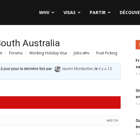
WHV
VISAS
PARTIR
DÉCOUVE
South Australia
nt
›
Forums
›
Working Holiday Visa
›
Jobs whv
›
Fruit Picking
Fr
sa
 à jour pour la dernière fois par
lauren Montpellier
, le
il y a 13
5 
Gr
en
5 
Su
#80729
év
5 