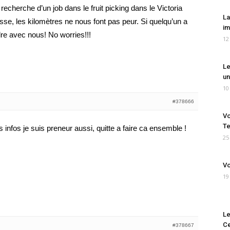
echerche d’un job dans le fruit picking dans le Victoria
La
sse, les kilomètres ne nous font pas peur. Si quelqu’un a
im
dre avec nous! No worries!!!
12
Le
un
10
#378666
Vo
Te
 infos je suis preneur aussi, quitte a faire ca ensemble !
25
Vo
19
Le
Ce
#378667