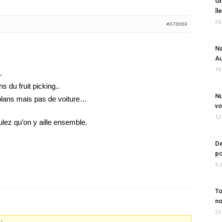
Gr
îl
26
#378669
Na
Au
19
.
s du fruit picking..
Nu
plans mais pas de voiture…
vo
12
lez qu’on y aille ensemble.
De
po
5 
To
no
21