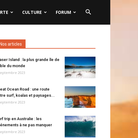
RTE
CULTURE
FORUM
Nos articles
aser Island : la plus grande île de
ble du monde
septembre 2023
eat Ocean Road : une route
tre surf, koalas et paysages...
septembre 2023
rf trip en Australie : les
énements à ne pas manquer
septembre 2023