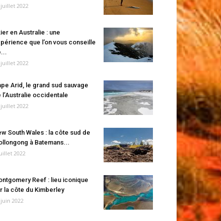
 juillet 2022
ier en Australie : une
périence que l’on vous conseille
...
 juillet 2022
pe Arid, le grand sud sauvage
 l’Australie occidentale
 juillet 2022
w South Wales : la côte sud de
llongong à Batemans...
juillet 2022
ntgomery Reef : lieu iconique
r la côte du Kimberley
 juin 2022