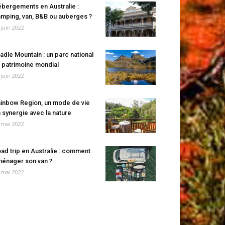
bergements en Australie :
mping, van, B&B ou auberges ?
 juin 2022
adle Mountain : un parc national
 patrimoine mondial
 juin 2022
inbow Region, un mode de vie
 synergie avec la nature
 mai 2022
ad trip en Australie : comment
énager son van ?
 mai 2022