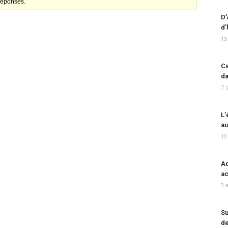
 réponses.
D’
d’
15
Ca
da
7 
L’
au
10
Ad
ac
3 
Su
de