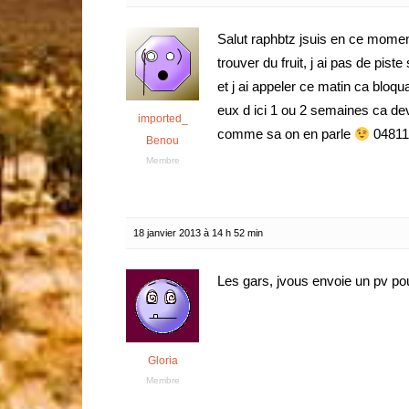
Salut raphbtz jsuis en ce moment
trouver du fruit, j ai pas de pis
et j ai appeler ce matin ca bloq
eux d ici 1 ou 2 semaines ca de
imported_
comme sa on en parle
04811
Benou
Membre
18 janvier 2013 à 14 h 52 min
Les gars, jvous envoie un pv pou
Gloria
Membre