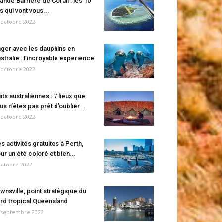
ande Barrière de Corail : les 10
es qui vont vous...
 octobre 2022
ger avec les dauphins en
stralie : l’incroyable expérience
 octobre 2022
its australiennes : 7 lieux que
us n’êtes pas prêt d’oublier...
 octobre 2022
s activités gratuites à Perth,
ur un été coloré et bien...
octobre 2022
wnsville, point stratégique du
rd tropical Queensland
 septembre 2022