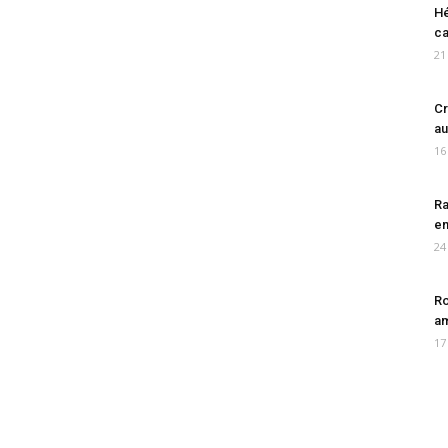
Hé
ca
21
Cr
au
16
Ra
en
24
Ro
am
17