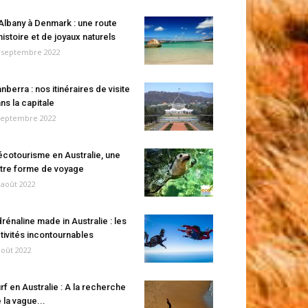
Albany à Denmark : une route
histoire et de joyaux naturels
 septembre 2022
nberra : nos itinéraires de visite
ns la capitale
septembre 2022
écotourisme en Australie, une
tre forme de voyage
 août 2022
rénaline made in Australie : les
tivités incontournables
août 2022
rf en Australie : A la recherche
 la vague...