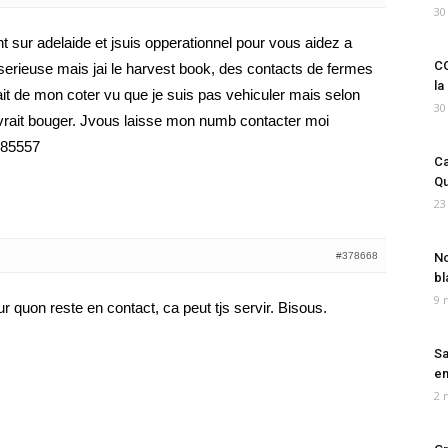
30
 sur adelaide et jsuis opperationnel pour vous aidez a
CO
te serieuse mais jai le harvest book, des contacts de fermes
la
uait de mon coter vu que je suis pas vehiculer mais selon
30
vrait bouger. Jvous laisse mon numb contacter moi
85557
Ca
Qu
23
#378668
No
bl
9 
r quon reste en contact, ca peut tjs servir. Bisous.
Sa
em
2 