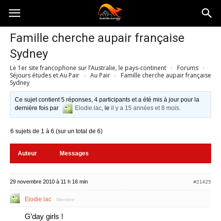
Australia-
Famille cherche aupair française
Sydney
australie.com
Le 1er site francophone sur l’Australie, le pays-continent
›
Forums
›
Séjours études et Au Pair
›
Au Pair
›
Famille cherche aupair française
Sydney
Ce sujet contient 5 réponses, 4 participants et a été mis à jour pour la
dernière fois par
Elodie.lac
, le
il y a 15 années et 8 mois
.
6 sujets de 1 à 6 (sur un total de 6)
Auteur
Messages
29 novembre 2010 à 11 h 16 min
#21425
Elodie.lac
Membre
G’day girls !