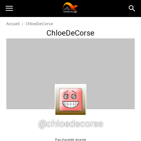
Australia-
Accueil
ChloeDeCorse
ChloeDeCorse
australie.com
@chloedecorse
Pas d’activité récente