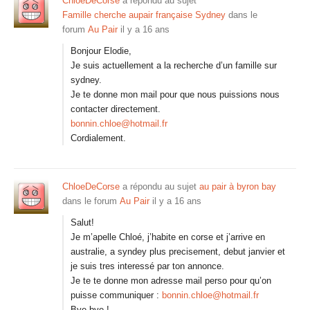
ChloeDeCorse
a répondu au sujet
Famille cherche aupair française Sydney
dans le
forum
Au Pair
il y a 16 ans
Bonjour Elodie,
Je suis actuellement a la recherche d’un famille sur
sydney.
Je te donne mon mail pour que nous puissions nous
contacter directement.
bonnin.chloe@hotmail.fr
Cordialement.
ChloeDeCorse
a répondu au sujet
au pair à byron bay
dans le forum
Au Pair
il y a 16 ans
Salut!
Je m’apelle Chloé, j’habite en corse et j’arrive en
australie, a syndey plus precisement, debut janvier et
je suis tres interessé par ton annonce.
Je te te donne mon adresse mail perso pour qu’on
puisse communiquer :
bonnin.chloe@hotmail.fr
Bye bye !