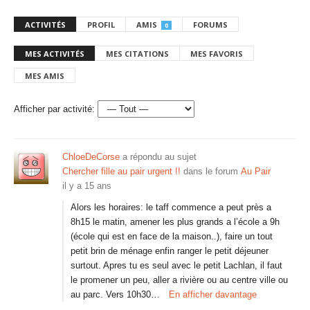
ACTIVITÉS
PROFIL
AMIS
FORUMS
0
MES ACTIVITÉS
MES CITATIONS
MES FAVORIS
MES AMIS
Afficher par activité:
ChloeDeCorse
a répondu au sujet
Chercher fille au pair urgent !!
dans le forum
Au Pair
il y a 15 ans
Alors les horaires: le taff commence a peut près a
8h15 le matin, amener les plus grands a l’école a 9h
(école qui est en face de la maison..), faire un tout
petit brin de ménage enfin ranger le petit déjeuner
surtout. Apres tu es seul avec le petit Lachlan, il faut
le promener un peu, aller a rivière ou au centre ville ou
au parc. Vers 10h30…
En afficher davantage