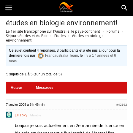
Australia-
études en biologie environnement!
Le 1er site francophone sur l’Australie, le pays-continent
›
Forums
›
australie.com
Séjours études et Au Pair
›
Etudes
›
études en biologie
environnement!
Ce sujet contient 4 réponses, 3 participants et a été mis à jour pour la
dernière fois par
Francaustralia Team
, le
il y a 17 années et 6
mois
.
5 sujets de 1 à 5 (sur un total de 5)
Auteur
Messages
7 janvier 2009 à 8 h 46 min
#42162
juli1oxy
Membre
bonjour je suis actuellement en 2em année de licence en