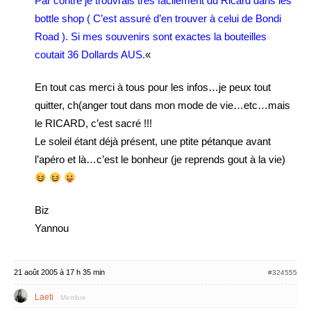
Par contre je trouvrais très facilement du Ricard dans les
bottle shop ( C’est assuré d’en trouver à celui de Bondi
Road ). Si mes souvenirs sont exactes la bouteilles
coutait 36 Dollards AUS.
«
En tout cas merci à tous pour les infos…je peux tout
quitter, ch(anger tout dans mon mode de vie…etc…mais
le RICARD, c’est sacré !!!
Le soleil étant déjà présent, une ptite pétanque avant
l’apéro et là…c’est le bonheur (je reprends gout à la vie)
Biz
Yannou
21 août 2005 à 17 h 35 min
#324555
Laeti
Membre