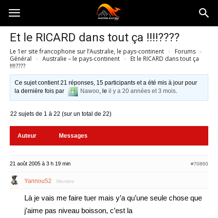
Australia-
Et le RICARD dans tout ça !!!!????
Le 1er site francophone sur l’Australie, le pays-continent
›
Forums
›
australie.com
Général
›
Australie – le pays-continent
›
Et le RICARD dans tout ça
!!!!????
Ce sujet contient 21 réponses, 15 participants et a été mis à jour pour
la dernière fois par
Nawoo
, le
il y a 20 années et 3 mois
.
22 sujets de 1 à 22 (sur un total de 22)
Auteur
Messages
21 août 2005 à 3 h 19 min
#70860
Yannou52
Membre
Là je vais me faire tuer mais y’a qu’une seule chose que
j’aime pas niveau boisson, c’est la