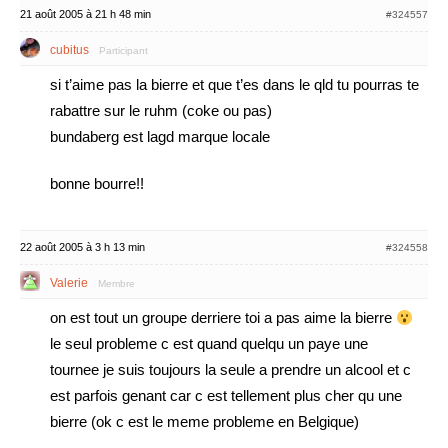
21 août 2005 à 21 h 48 min
#324557
cubitus
Participant
si t’aime pas la bierre et que t’es dans le qld tu pourras te
rabattre sur le ruhm (coke ou pas)
bundaberg est lagd marque locale
bonne bourre!!
22 août 2005 à 3 h 13 min
#324558
Valerie
Membre
on est tout un groupe derriere toi a pas aime la bierre
le seul probleme c est quand quelqu un paye une
tournee je suis toujours la seule a prendre un alcool et c
est parfois genant car c est tellement plus cher qu une
bierre (ok c est le meme probleme en Belgique)