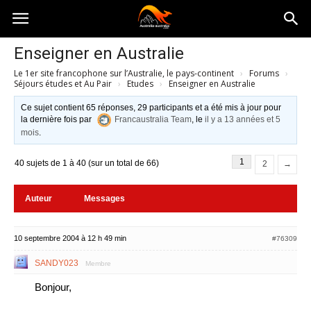
Australia-
Enseigner en Australie
Le 1er site francophone sur l’Australie, le pays-continent
›
Forums
›
australie.com
Séjours études et Au Pair
›
Etudes
›
Enseigner en Australie
Ce sujet contient 65 réponses, 29 participants et a été mis à jour pour
la dernière fois par
Francaustralia Team
, le
il y a 13 années et 5
mois
.
1
40 sujets de 1 à 40 (sur un total de 66)
2
→
Auteur
Messages
10 septembre 2004 à 12 h 49 min
#76309
SANDY023
Membre
Bonjour,