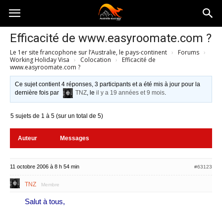
Australia-
Efficacité de www.easyroomate.com ?
Le 1er site francophone sur l’Australie, le pays-continent
›
Forums
›
australie.com
Working Holiday Visa
›
Colocation
›
Efficacité de
www.easyroomate.com ?
Ce sujet contient 4 réponses, 3 participants et a été mis à jour pour la
dernière fois par
TNZ
, le
il y a 19 années et 9 mois
.
5 sujets de 1 à 5 (sur un total de 5)
Auteur
Messages
11 octobre 2006 à 8 h 54 min
#63123
TNZ
Membre
Salut à tous,