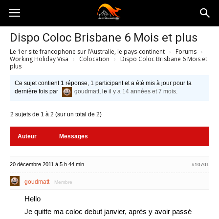
Australia-
Dispo Coloc Brisbane 6 Mois et plus
Le 1er site francophone sur l’Australie, le pays-continent
›
Forums
›
australie.com
Working Holiday Visa
›
Colocation
›
Dispo Coloc Brisbane 6 Mois et
plus
Ce sujet contient 1 réponse, 1 participant et a été mis à jour pour la
dernière fois par
goudmatt
, le
il y a 14 années et 7 mois
.
2 sujets de 1 à 2 (sur un total de 2)
Auteur
Messages
20 décembre 2011 à 5 h 44 min
#10701
goudmatt
Membre
Hello
Je quitte ma coloc debut janvier, après y avoir passé