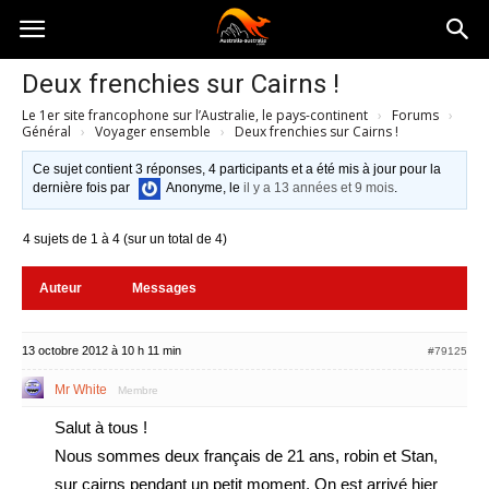
Australia-
Deux frenchies sur Cairns !
Le 1er site francophone sur l’Australie, le pays-continent
›
Forums
›
australie.com
Général
›
Voyager ensemble
›
Deux frenchies sur Cairns !
Ce sujet contient 3 réponses, 4 participants et a été mis à jour pour la
dernière fois par
Anonyme
, le
il y a 13 années et 9 mois
.
4 sujets de 1 à 4 (sur un total de 4)
Auteur
Messages
13 octobre 2012 à 10 h 11 min
#79125
Mr White
Membre
Salut à tous !
Nous sommes deux français de 21 ans, robin et Stan,
sur cairns pendant un petit moment. On est arrivé hier