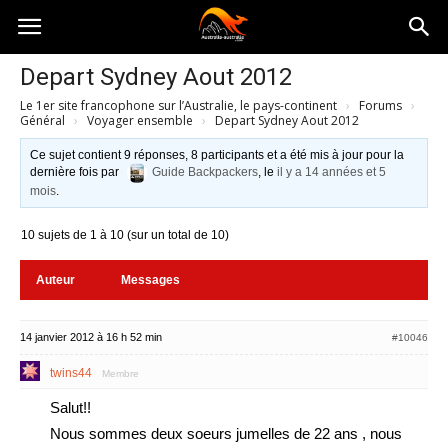
Australia-
Depart Sydney Aout 2012
Le 1er site francophone sur l’Australie, le pays-continent
›
Forums
›
australie.com
Général
›
Voyager ensemble
›
Depart Sydney Aout 2012
Ce sujet contient 9 réponses, 8 participants et a été mis à jour pour la
dernière fois par
Guide Backpackers
, le
il y a 14 années et 5
mois
.
10 sujets de 1 à 10 (sur un total de 10)
Auteur
Messages
14 janvier 2012 à 16 h 52 min
#10046
twins44
Membre
Salut!!
Nous sommes deux soeurs jumelles de 22 ans , nous