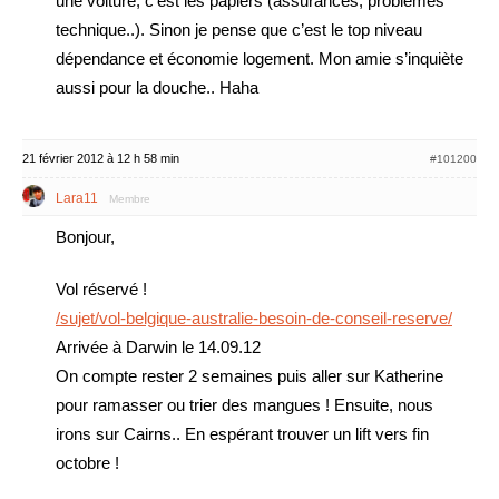
une voiture, c’est les papiers (assurances, problèmes
technique..). Sinon je pense que c’est le top niveau
dépendance et économie logement. Mon amie s’inquiète
aussi pour la douche.. Haha
21 février 2012 à 12 h 58 min
#101200
Lara11
Membre
Bonjour,
Vol réservé !
/sujet/vol-belgique-australie-besoin-de-conseil-reserve/
Arrivée à Darwin le 14.09.12
On compte rester 2 semaines puis aller sur Katherine
pour ramasser ou trier des mangues ! Ensuite, nous
irons sur Cairns.. En espérant trouver un lift vers fin
octobre !