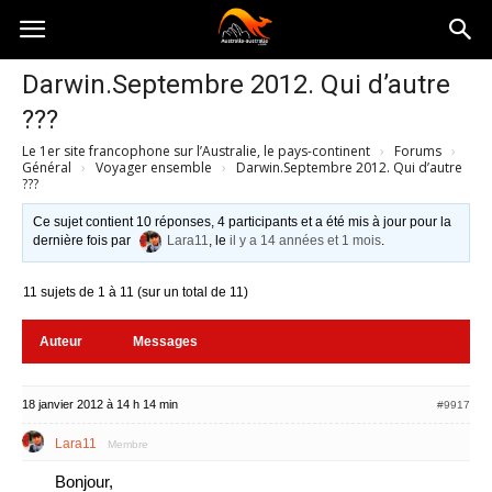
Australia-
Darwin.Septembre 2012. Qui d’autre
???
australie.com
Le 1er site francophone sur l’Australie, le pays-continent
›
Forums
›
Général
›
Voyager ensemble
›
Darwin.Septembre 2012. Qui d’autre
???
Ce sujet contient 10 réponses, 4 participants et a été mis à jour pour la
dernière fois par
Lara11
, le
il y a 14 années et 1 mois
.
11 sujets de 1 à 11 (sur un total de 11)
Auteur
Messages
18 janvier 2012 à 14 h 14 min
#9917
Lara11
Membre
Bonjour,