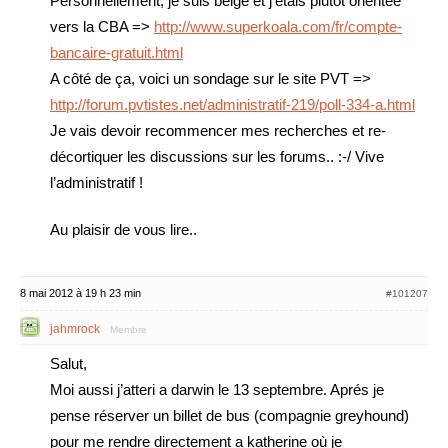
Personnellement, je suis belge et j’étais plutôt orientée
vers la CBA =>
http://www.superkoala.com/fr/compte-
bancaire-gratuit.html
A côté de ça, voici un sondage sur le site PVT =>
http://forum.pvtistes.net/administratif-219/poll-334-a.html
Je vais devoir recommencer mes recherches et re-
décortiquer les discussions sur les forums.. :-/ Vive
l’administratif !
Au plaisir de vous lire..
8 mai 2012 à 19 h 23 min
#101207
jahmrock
Membre
Salut,
Moi aussi j’atteri a darwin le 13 septembre. Aprés je
pense réserver un billet de bus (compagnie greyhound)
pour me rendre directement a katherine où je