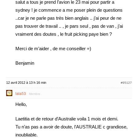
salut a tous je prend l’avion le 23 mai pour partir a
sydney ! je commence a me poser plein de questions
..car je ne parle pas très bien anglais .. j’ai peur de ne
pas trouver de travail .. , je pars seul , pas de van , j’ai
vraiment des doutes , le fruit picking paye bien ?
Merci de m’aider , de me conseiller =)
Benjamin
12 avril 2012 à 13 h 16 min
#95127
lala53
Membre
Hello,
Laetitia et de retour d’Australie voila 1 mois et demi.
Tu n’as pas a avoir de doute, l’AUSTRALIE c grandiose,
inoubliable.