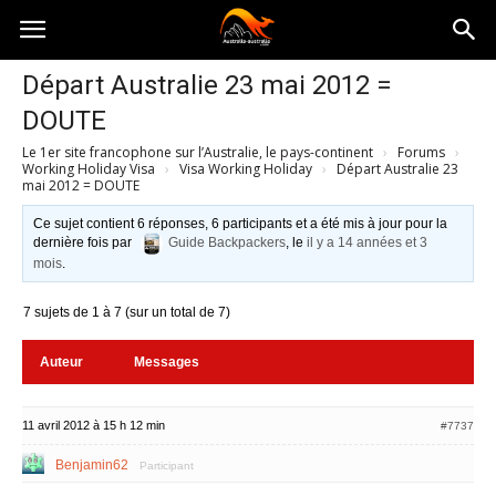
Australia-
Départ Australie 23 mai 2012 =
DOUTE
australie.com
Le 1er site francophone sur l’Australie, le pays-continent
›
Forums
›
Working Holiday Visa
›
Visa Working Holiday
›
Départ Australie 23
mai 2012 = DOUTE
Ce sujet contient 6 réponses, 6 participants et a été mis à jour pour la
dernière fois par
Guide Backpackers
, le
il y a 14 années et 3
mois
.
7 sujets de 1 à 7 (sur un total de 7)
Auteur
Messages
11 avril 2012 à 15 h 12 min
#7737
Benjamin62
Participant