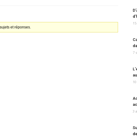
D’
d’
15
ujets et réponses.
Ca
da
7 
L’
au
10
Ad
ac
3 
Su
de