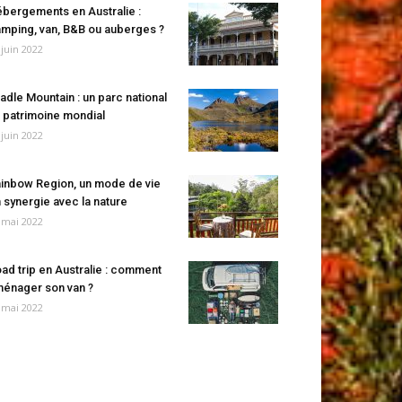
bergements en Australie :
mping, van, B&B ou auberges ?
 juin 2022
adle Mountain : un parc national
 patrimoine mondial
 juin 2022
inbow Region, un mode de vie
 synergie avec la nature
 mai 2022
ad trip en Australie : comment
énager son van ?
 mai 2022