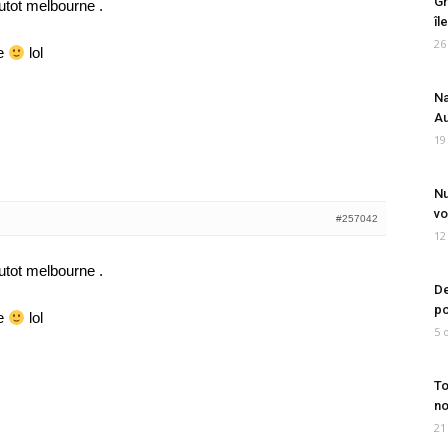
Gr
lutot melbourne .
îl
26
pe
lol
Na
Au
19
Nu
vo
#257042
12
lutot melbourne .
De
po
pe
lol
5 
To
no
21