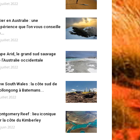
 juillet 2022
ier en Australie : une
périence que l’on vous conseille
...
 juillet 2022
pe Arid, le grand sud sauvage
 l’Australie occidentale
 juillet 2022
w South Wales : la côte sud de
llongong à Batemans...
juillet 2022
ntgomery Reef : lieu iconique
r la côte du Kimberley
 juin 2022