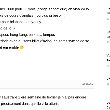
La
vrier 2008 pour 11 mois (congé sabbatique) en visa WHV.
im
 de cours d’anglais ( ou plus si besoin )
12
et pour brisbane ou sydney.
cide :o) )
Le
gapour, hong kong, ou kuala lumpur.
un
periode avec ou sans billet d’avion, ca serait sympa de se
10
ajet ensemble
Vo
Te
25
Vo
19
#257039
r l australie 1 ere semaine de fevrier je n ai pas encore
Le
precisement dans qu’elle ville atterir.
Ce