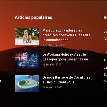
Articles populaires
R
Marsupiaux : 7 adorables
Le
créatures dont vous allez faire
Dé
la connaissance...
2 septembre 2021
Le
Le
Le Working Holiday Visa : le
...
passeport pour une année en...
Au
18 février 2022
Le
E
Grande Barrière de Corail : les
r
Pr
10 îles qui vont vous...
26 octobre 2022
Le