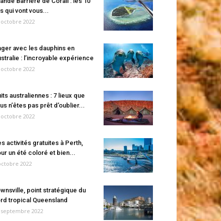
ande Barrière de Corail : les 10
es qui vont vous...
 octobre 2022
ger avec les dauphins en
stralie : l’incroyable expérience
 octobre 2022
its australiennes : 7 lieux que
us n’êtes pas prêt d’oublier...
 octobre 2022
s activités gratuites à Perth,
ur un été coloré et bien...
octobre 2022
wnsville, point stratégique du
rd tropical Queensland
 septembre 2022