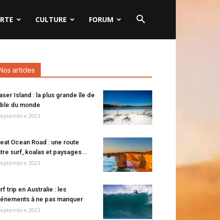
RTE
CULTURE
FORUM
Nos articles
aser Island : la plus grande île de
ble du monde
septembre 2023
eat Ocean Road : une route
tre surf, koalas et paysages...
septembre 2023
rf trip en Australie : les
énements à ne pas manquer
septembre 2023