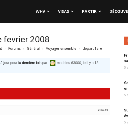
WHV
VISAS
PARTIR
DÉCOUVE
 fevrier 2008
nt
›
Forums
›
Général
›
Voyager ensemble
›
depart 1ere
Fr
sa
 à jour pour la dernière fois par
matthieu 63000
, le
il y a 18
5 
Gr
en
5 
Su
#56743
év
5 