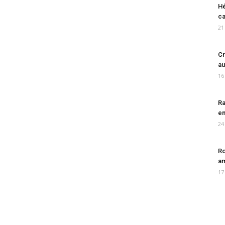
Hé
ca
21
Cr
au
16
Ra
en
24
Ro
am
17