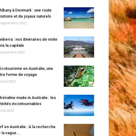
Albany à Denmark : une route
histoire et de joyaux naturels
 septembre 2022
nberra : nos itinéraires de visite
ns la capitale
septembre 2022
écotourisme en Australie, une
tre forme de voyage
 août 2022
rénaline made in Australie : les
tivités incontournables
août 2022
rf en Australie : A la recherche
 la vague...