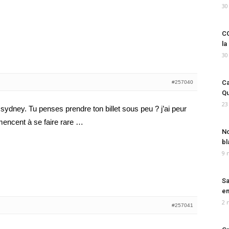
30
CO
la
30
Ca
#257040
Qu
23
sydney. Tu penses prendre ton billet sous peu ? j’ai peur
mencent à se faire rare …
No
bl
9 
Sa
em
2 
#257041