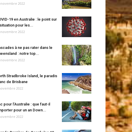
 novembre 2022
VID-19 en Australie : le point sur
 situation pour les...
 novembre 2022
scades à ne pas rater dans le
eensland : notre top...
 novembre 2022
rth Stradbroke Island, le paradis
anc de Brisbane
novembre 2022
c pour l’Australie : que faut-il
porter pour un an Down...
novembre 2022