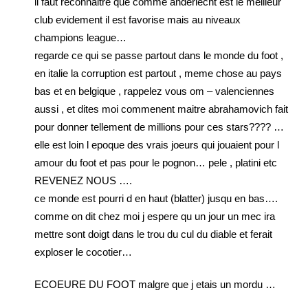
il faut reconnaitre que comme anderlecht est le meilleur
club evidement il est favorise mais au niveaux
champions league…
regarde ce qui se passe partout dans le monde du foot ,
en italie la corruption est partout , meme chose au pays
bas et en belgique , rappelez vous om – valenciennes
aussi , et dites moi commenent maitre abrahamovich fait
pour donner tellement de millions pour ces stars???? …
elle est loin l epoque des vrais joeurs qui jouaient pour l
amour du foot et pas pour le pognon… pele , platini etc
REVENEZ NOUS ….
ce monde est pourri d en haut (blatter) jusqu en bas….
comme on dit chez moi j espere qu un jour un mec ira
mettre sont doigt dans le trou du cul du diable et ferait
exploser le cocotier…
ECOEURE DU FOOT malgre que j etais un mordu …