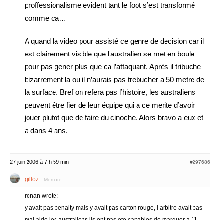
proffessionalisme evident tant le foot s’est transformé
comme ca…
A quand la video pour assisté ce genre de decision car il
est clairement visible que l’australien se met en boule
pour pas gener plus que ca l’attaquant. Après il tribuche
bizarrement la ou il n’aurais pas trebucher a 50 metre de
la surface. Bref on refera pas l’histoire, les australiens
peuvent être fier de leur équipe qui a ce merite d’avoir
jouer plutot que de faire du cinoche. Alors bravo a eux et
a dans 4 ans.
27 juin 2006 à 7 h 59 min
#297686
gilloz
Membre
ronan wrote:
y avait pas penalty mais y avait pas carton rouge, l arbitre avait pas
mal aide les australiens ils ont pas ete capables de marquer a 11