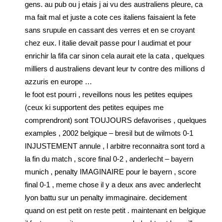
gens. au pub ou j etais j ai vu des australiens pleure, ca
ma fait mal et juste a cote ces italiens faisaient la fete
sans srupule en cassant des verres et en se croyant
chez eux. l italie devait passe pour l audimat et pour
enrichir la fifa car sinon cela aurait ete la cata , quelques
milliers d australiens devant leur tv contre des millions d
azzuris en europe …
le foot est pourri , reveillons nous les petites equipes
(ceux ki supportent des petites equipes me
comprendront) sont TOUJOURS defavorises , quelques
examples , 2002 belgique – bresil but de wilmots 0-1
INJUSTEMENT annule , l arbitre reconnaitra sont tord a
la fin du match , score final 0-2 , anderlecht – bayern
munich , penalty IMAGINAIRE pour le bayern , score
final 0-1 , meme chose il y a deux ans avec anderlecht
lyon battu sur un penalty immaginaire. decidement
quand on est petit on reste petit . maintenant en belgique