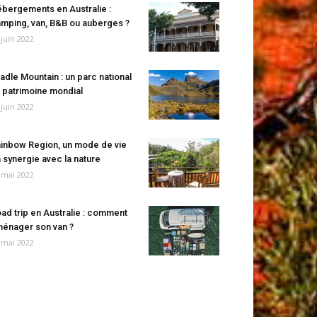
bergements en Australie :
mping, van, B&B ou auberges ?
 juin 2022
adle Mountain : un parc national
 patrimoine mondial
 juin 2022
inbow Region, un mode de vie
 synergie avec la nature
 mai 2022
ad trip en Australie : comment
énager son van ?
 mai 2022