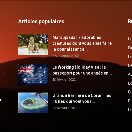
Articles populaires
R
Marsupiaux : 7 adorables
Le
créatures dont vous allez faire
Dé
la connaissance...
2 septembre 2021
Le
Le
Le Working Holiday Visa : le
...
passeport pour une année en...
Au
18 février 2022
Le
E
Grande Barrière de Corail : les
r
Pr
10 îles qui vont vous...
26 octobre 2022
Le