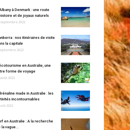
Albany à Denmark : une route
histoire et de joyaux naturels
 septembre 2022
nberra : nos itinéraires de visite
ns la capitale
septembre 2022
écotourisme en Australie, une
tre forme de voyage
 août 2022
rénaline made in Australie : les
tivités incontournables
août 2022
rf en Australie : A la recherche
 la vague...