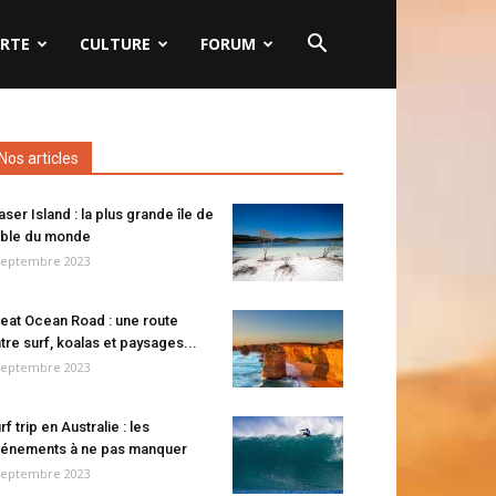
RTE
CULTURE
FORUM
Nos articles
aser Island : la plus grande île de
ble du monde
septembre 2023
eat Ocean Road : une route
tre surf, koalas et paysages...
septembre 2023
rf trip en Australie : les
énements à ne pas manquer
septembre 2023