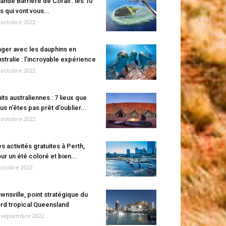
ande Barrière de Corail : les 10
es qui vont vous...
 octobre 2022
ger avec les dauphins en
stralie : l’incroyable expérience
 octobre 2022
its australiennes : 7 lieux que
us n’êtes pas prêt d’oublier...
 octobre 2022
s activités gratuites à Perth,
ur un été coloré et bien...
octobre 2022
wnsville, point stratégique du
rd tropical Queensland
 septembre 2022