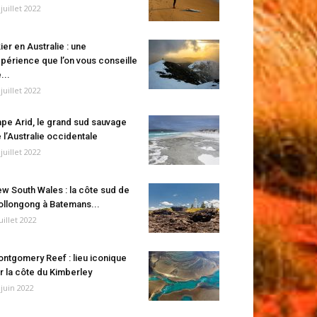
 juillet 2022
ier en Australie : une
périence que l’on vous conseille
...
 juillet 2022
pe Arid, le grand sud sauvage
 l’Australie occidentale
 juillet 2022
w South Wales : la côte sud de
llongong à Batemans...
juillet 2022
ntgomery Reef : lieu iconique
r la côte du Kimberley
 juin 2022