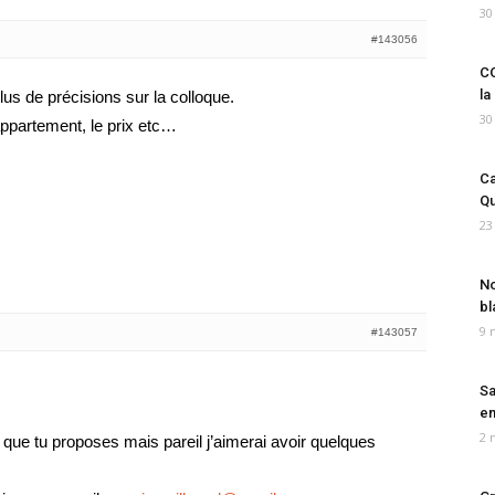
30
#143056
CO
la
us de précisions sur la colloque.
30
partement, le prix etc…
Ca
Qu
23
No
bl
9 
#143057
Sa
em
2 
c que tu proposes mais pareil j’aimerai avoir quelques