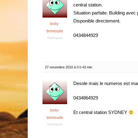
central station.
Situation parfaite. Building avec
Disponible directement.
bolly-
brimioulle
0434844929
Participant
27 novembre 2010 à 0 h 43 min
Desole mais le numeros est mauv
0434864929
bolly-
Et central station SYDNEY
brimioulle
Participant