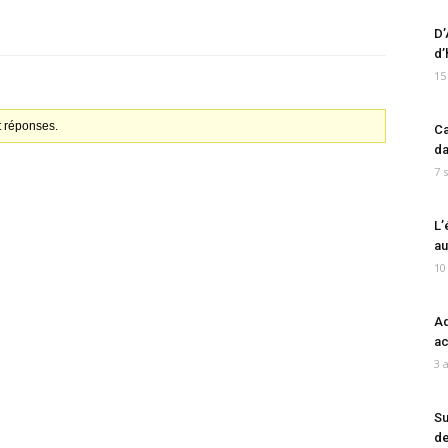
D’
d’
15
t réponses.
Ca
da
7 
L’
au
10
Ad
ac
3 
Su
de