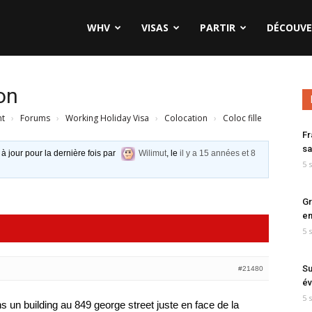
WHV
VISAS
PARTIR
DÉCOUVE
ion
nt
›
Forums
›
Working Holiday Visa
›
Colocation
›
Coloc fille
Fr
sa
 à jour pour la dernière fois par
Wilimut
, le
il y a 15 années et 8
5 
Gr
en
5 
Su
#21480
év
5 
s un building au 849 george street juste en face de la