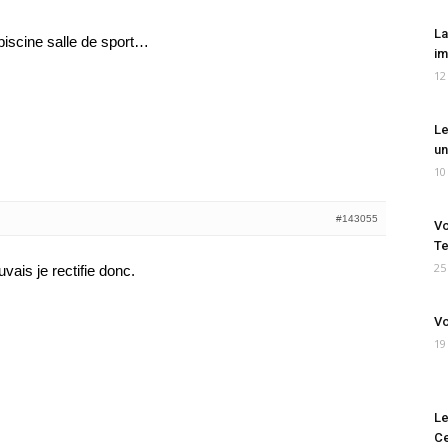
La
 piscine salle de sport…
im
12
Le
un
10
#143055
Vo
Te
25
ais je rectifie donc.
Vo
19
Le
Ce