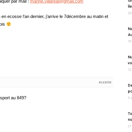
Gr
niquer par mail :
marine.villareal@gmail.com
îl
26
an en ecosse l’an dernier, j’arrive le 7décembre au matin et
mois
Na
Au
19
Nu
vo
12
#143058
De
po
 sport au 849?
5 
To
no
21