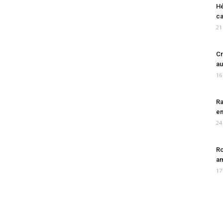
Hé
ca
21
Cr
au
16
Ra
en
24
Ro
am
17