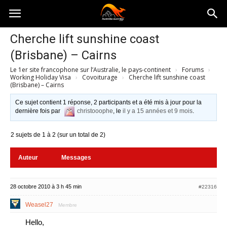
Australia-
Cherche lift sunshine coast
(Brisbane) – Cairns
australie.com
Le 1er site francophone sur l’Australie, le pays-continent
›
Forums
›
Working Holiday Visa
›
Covoiturage
›
Cherche lift sunshine coast
(Brisbane) – Cairns
Ce sujet contient 1 réponse, 2 participants et a été mis à jour pour la
dernière fois par
christooophe
, le
il y a 15 années et 9 mois
.
2 sujets de 1 à 2 (sur un total de 2)
Auteur
Messages
28 octobre 2010 à 3 h 45 min
#22316
Weasel27
Membre
Hello,