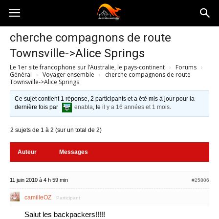
Australia-
cherche compagnons de route
Townsville->Alice Springs
australie.com
Le 1er site francophone sur l’Australie, le pays-continent
›
Forums
›
Général
›
Voyager ensemble
›
cherche compagnons de route
Townsville->Alice Springs
Ce sujet contient 1 réponse, 2 participants et a été mis à jour pour la
dernière fois par
enabla
, le
il y a 16 années et 1 mois
.
2 sujets de 1 à 2 (sur un total de 2)
Auteur
Messages
11 juin 2010 à 4 h 59 min
#25806
camilleOZ
Participant
Salut les backpackers!!!!!