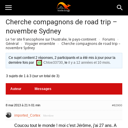
Australia-
Cherche compagnons de road trip –
novembre Sydney
australie.com
Le 1er site francophone sur l’Australie, le pays-continent
›
Forums
›
Général
›
Voyager ensemble
›
Cherche compagnons de road trip –
novembre Sydney
Ce sujet contient 2 réponses, 2 participants et a été mis à jour pour la
dernière fois par
Chloe33730
, le
il y a 12 années et 10 mois
.
3 sujets de 1 à 3 (sur un total de 3)
Auteur
Messages
8 mai 2013 à 21 h 01 min
#82900
imported_Cortex
Membre
Coucou tout le monde ! moi c’est Jérôme, j’ai 27 ans. A