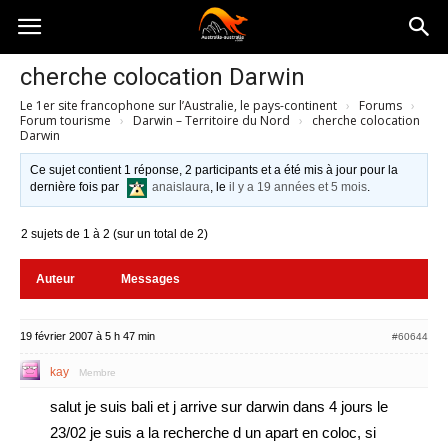
Australia-
cherche colocation Darwin
Le 1er site francophone sur l’Australie, le pays-continent
›
Forums
›
australie.com
Forum tourisme
›
Darwin – Territoire du Nord
›
cherche colocation
Darwin
Ce sujet contient 1 réponse, 2 participants et a été mis à jour pour la
dernière fois par
anaislaura
, le
il y a 19 années et 5 mois
.
2 sujets de 1 à 2 (sur un total de 2)
Auteur
Messages
19 février 2007 à 5 h 47 min
#60644
kay
Membre
salut je suis bali et j arrive sur darwin dans 4 jours le
23/02 je suis a la recherche d un apart en coloc, si