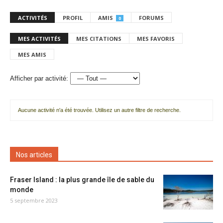
ACTIVITÉS
PROFIL
AMIS
FORUMS
0
MES ACTIVITÉS
MES CITATIONS
MES FAVORIS
MES AMIS
Afficher par activité:
Aucune activité n'a été trouvée. Utilisez un autre filtre de recherche.
Nos articles
Fraser Island : la plus grande île de sable du
monde
5 septembre 2023