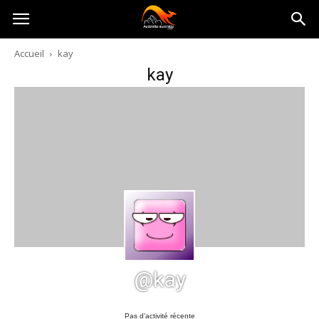
Australia-
Accueil
kay
kay
australie.com
@kay
Pas d’activité récente