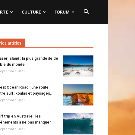
RTE
CULTURE
FORUM
Nos articles
aser Island : la plus grande île de
ble du monde
septembre 2023
eat Ocean Road : une route
tre surf, koalas et paysages...
septembre 2023
rf trip en Australie : les
énements à ne pas manquer
septembre 2023