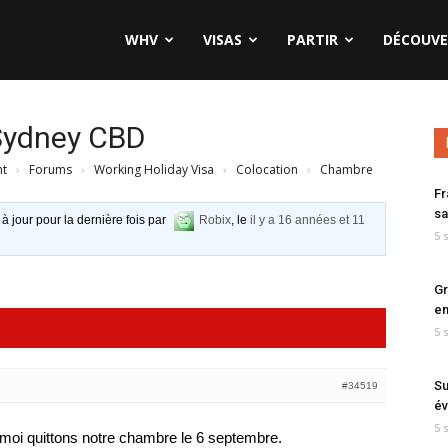
WHV
VISAS
PARTIR
DÉCOUVE
Sydney CBD
nt
›
Forums
›
Working Holiday Visa
›
Colocation
›
Chambre
Fr
sa
 à jour pour la dernière fois par
Robix
, le
il y a 16 années et 11
5 
Gr
en
5 
Su
#34519
év
5 
 moi quittons notre chambre le 6 septembre.