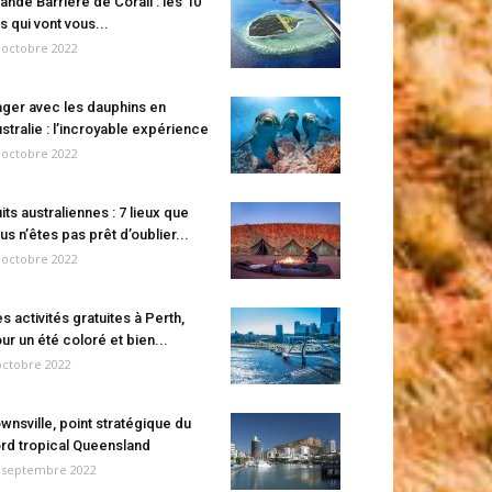
ande Barrière de Corail : les 10
es qui vont vous...
 octobre 2022
ger avec les dauphins en
stralie : l’incroyable expérience
 octobre 2022
its australiennes : 7 lieux que
us n’êtes pas prêt d’oublier...
 octobre 2022
s activités gratuites à Perth,
ur un été coloré et bien...
octobre 2022
wnsville, point stratégique du
rd tropical Queensland
 septembre 2022