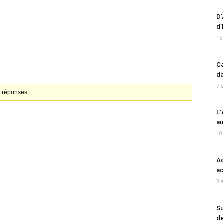
D’
d’
15
Ca
da
7 
t réponses.
L’
au
10
Ad
ac
3 
Su
de