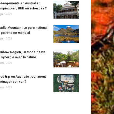
bergements en Australie :
mping, van, B&B ou auberges ?
 juin 2022
adle Mountain : un parc national
 patrimoine mondial
 juin 2022
inbow Region, un mode de vie
 synergie avec la nature
 mai 2022
ad trip en Australie : comment
énager son van ?
 mai 2022