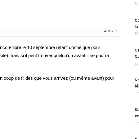
30
CO
la
#184267
30
core libre le 10 septembre (étant donné que pour
Ca
ité) mais si il peut trouver quelqu’un avant il ne pourra
Qu
23
un coup de fil dès que vous arrivez (ou même avant) pour
No
bl
9 
Sa
em
2 