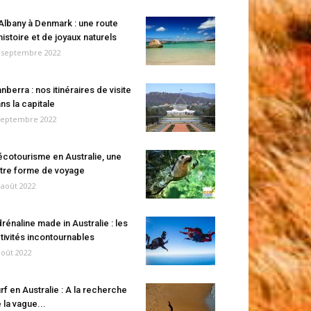
Albany à Denmark : une route
histoire et de joyaux naturels
 septembre 2022
nberra : nos itinéraires de visite
ns la capitale
septembre 2022
écotourisme en Australie, une
tre forme de voyage
 août 2022
rénaline made in Australie : les
tivités incontournables
août 2022
rf en Australie : A la recherche
 la vague...