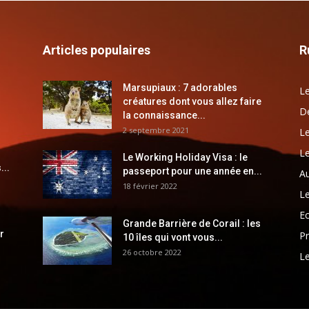
Articles populaires
R
Marsupiaux : 7 adorables
Le
créatures dont vous allez faire
Dé
la connaissance...
2 septembre 2021
Le
Le
Le Working Holiday Visa : le
...
passeport pour une année en...
Au
18 février 2022
Le
E
Grande Barrière de Corail : les
r
Pr
10 îles qui vont vous...
26 octobre 2022
Le