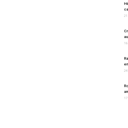
Hé
ca
21
Cr
au
16
Ra
en
24
Ro
am
17