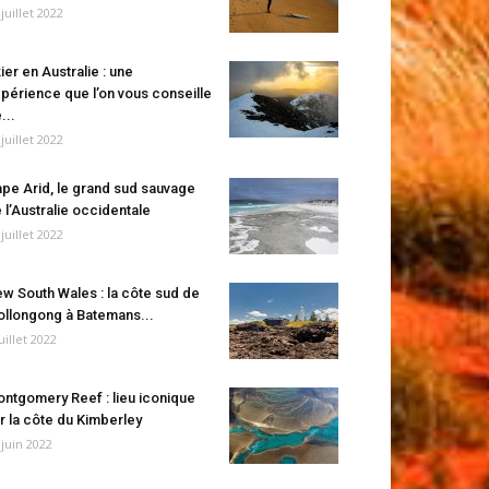
 juillet 2022
ier en Australie : une
périence que l’on vous conseille
...
 juillet 2022
pe Arid, le grand sud sauvage
 l’Australie occidentale
 juillet 2022
w South Wales : la côte sud de
llongong à Batemans...
juillet 2022
ntgomery Reef : lieu iconique
r la côte du Kimberley
 juin 2022