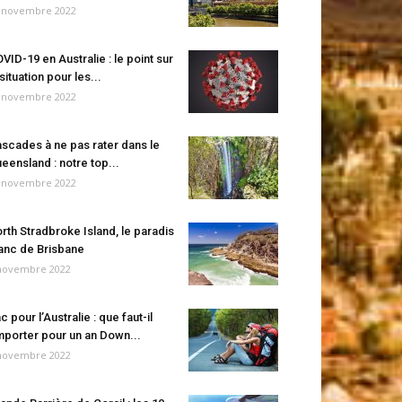
 novembre 2022
VID-19 en Australie : le point sur
 situation pour les...
 novembre 2022
scades à ne pas rater dans le
eensland : notre top...
 novembre 2022
rth Stradbroke Island, le paradis
anc de Brisbane
novembre 2022
c pour l’Australie : que faut-il
porter pour un an Down...
novembre 2022