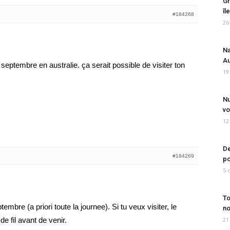
Gr
îl
#184268
26
Na
Au
septembre en australie. ça serait possible de visiter ton
19
Nu
vo
12
De
#184269
po
5 
To
mbre (a priori toute la journee). Si tu veux visiter, le
no
e fil avant de venir.
21