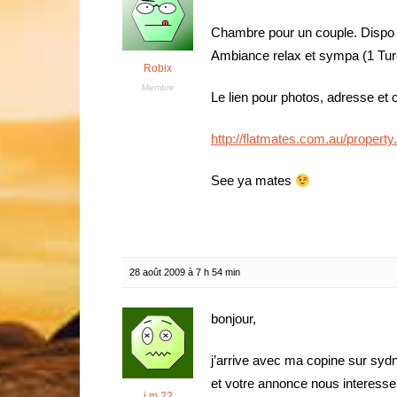
Chambre pour un couple. Dispo a 
Ambiance relax et sympa (1 Turc
Robix
Membre
Le lien pour photos, adresse et 
http://flatmates.com.au/propert
See ya mates
28 août 2009 à 7 h 54 min
bonjour,
j’arrive avec ma copine sur sy
et votre annonce nous interesse 
j.m.22