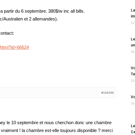
La
partir du 6 septembre. 380$/w inc all bills.
im
/Australien et 2 allemandes).
12
contact:
Le
un
y.html?id=66624
10
Vo
Te
25
#184266
Vo
19
dney le 10 septembre et nous cherchon donc une chambre
Le
vraiment ! la chambre est-elle toujours disponible ? merci
Ce