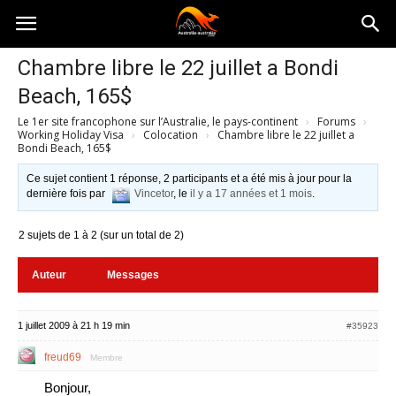
Australia-
Chambre libre le 22 juillet a Bondi
Beach, 165$
australie.com
Le 1er site francophone sur l’Australie, le pays-continent
›
Forums
›
Working Holiday Visa
›
Colocation
›
Chambre libre le 22 juillet a
Bondi Beach, 165$
Ce sujet contient 1 réponse, 2 participants et a été mis à jour pour la
dernière fois par
Vincetor
, le
il y a 17 années et 1 mois
.
2 sujets de 1 à 2 (sur un total de 2)
Auteur
Messages
1 juillet 2009 à 21 h 19 min
#35923
freud69
Membre
Bonjour,