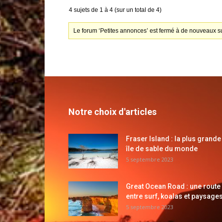
4 sujets de 1 à 4 (sur un total de 4)
Le forum ‘Petites annonces’ est fermé à de nouveaux su
Notre choix d'articles
Fraser Island : la plus grande
île de sable du monde
5 septembre 2023
Great Ocean Road : une route
entre surf, koalas et paysages
5 septembre 2023