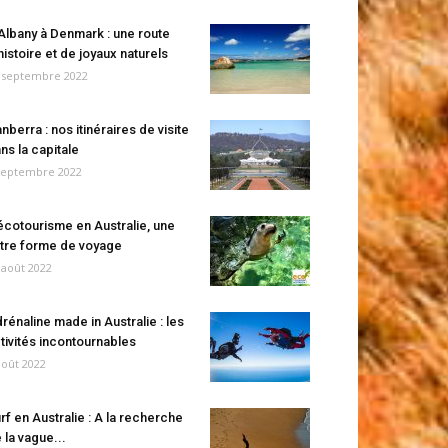
Albany à Denmark : une route
histoire et de joyaux naturels
 septembre 2022
nberra : nos itinéraires de visite
ns la capitale
septembre 2022
écotourisme en Australie, une
tre forme de voyage
 août 2022
rénaline made in Australie : les
tivités incontournables
août 2022
rf en Australie : A la recherche
 la vague...