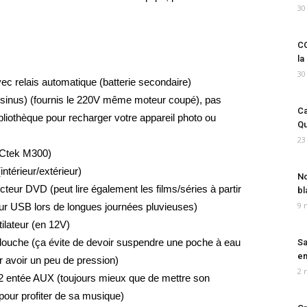
30
CO
la
30
c relais automatique (batterie secondaire)
-sinus) (fournis le 220V même moteur coupé), pas
Ca
ibliothèque pour recharger votre appareil photo ou
Qu
23
 (Ctek M300)
intérieur/extérieur)
No
ur DVD (peut lire également les films/séries à partir
bl
9 
dur USB lors de longues journées pluvieuses)
tilateur (en 12V)
douche (ça évite de devoir suspendre une poche à eau
Sa
em
 avoir un peu de pression)
2 
2 entée AUX (toujours mieux que de mettre son
pour profiter de sa musique)