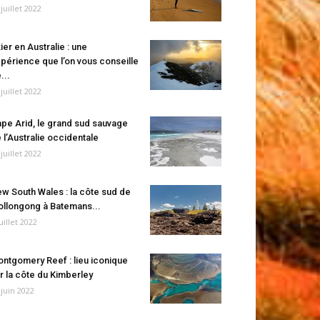
 juillet 2022
ier en Australie : une
périence que l’on vous conseille
...
 juillet 2022
pe Arid, le grand sud sauvage
 l’Australie occidentale
 juillet 2022
w South Wales : la côte sud de
llongong à Batemans...
juillet 2022
ntgomery Reef : lieu iconique
r la côte du Kimberley
 juin 2022