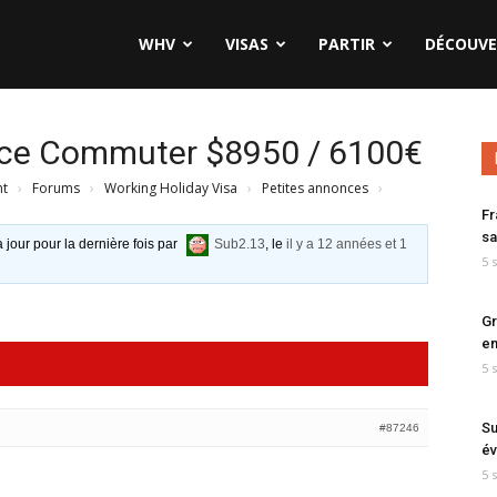
WHV
VISAS
PARTIR
DÉCOUVE
ce Commuter $8950 / 6100€
nt
›
Forums
›
Working Holiday Visa
›
Petites annonces
›
Fr
sa
à jour pour la dernière fois par
Sub2.13
, le
il y a 12 années et 1
5 
Gr
en
5 
Su
#87246
év
5 