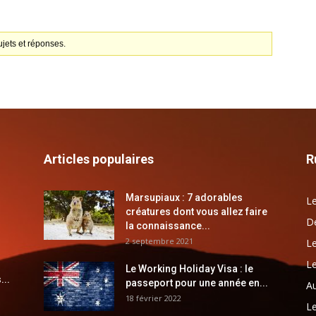
jets et réponses.
Articles populaires
R
Marsupiaux : 7 adorables
Le
créatures dont vous allez faire
Dé
la connaissance...
2 septembre 2021
Le
Le
Le Working Holiday Visa : le
...
passeport pour une année en...
Au
18 février 2022
Le