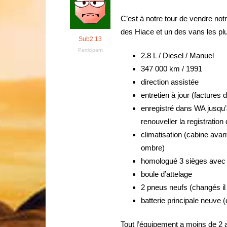
C’est à notre tour de vendre no
des Hiace et un des vans les plu
Sub2.13
Participant
2.8 L / Diesel / Manuel
347 000 km / 1991
direction assistée
entretien à jour (factures 
enregistré dans WA jusqu’
renouveller la registration
climatisation (cabine avant
ombre)
homologué 3 sièges avec 
boule d’attelage
2 pneus neufs (changés il
batterie principale neuve 
Tout l’équipement a moins de 2