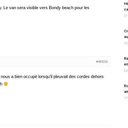
Hé
. Le van sera visible vers Bondy beach pour les
ca
21
Cr
au
16
Ra
#393211
en
24
 nous a bien occupé lorsqu’il pleuvait des cordes dehors
8h
Ro
am
17