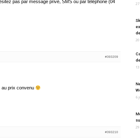
hésitez pas par message privé, SMS ou par téléphone (04
27
Sk
ex
de
20
Ca
#393209
de
13
Ne
os au prix convenu
Wo
6 
Mo
su
29
#393210