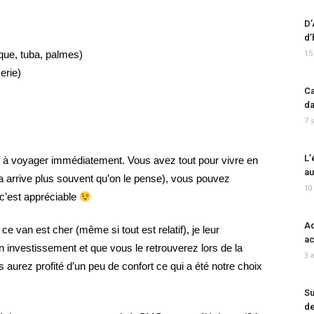
D’
d’
15
sque, tuba, palmes)
serie)
Ca
da
7 
L’
rêt à voyager immédiatement. Vous avez tout pour vivre en
au
a arrive plus souvent qu’on le pense), vous pouvez
10
 c’est appréciable
Ad
e van est cher (même si tout est relatif), je leur
ac
 investissement et que vous le retrouverez lors de la
3 
aurez profité d’un peu de confort ce qui a été notre choix
Su
de