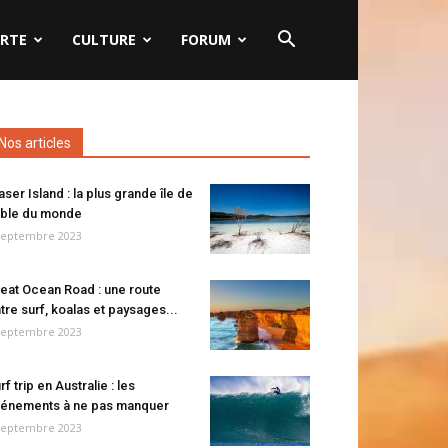
RTE
CULTURE
FORUM
Nos articles
aser Island : la plus grande île de
ble du monde
septembre 2023
eat Ocean Road : une route
tre surf, koalas et paysages...
septembre 2023
rf trip en Australie : les
énements à ne pas manquer
septembre 2023