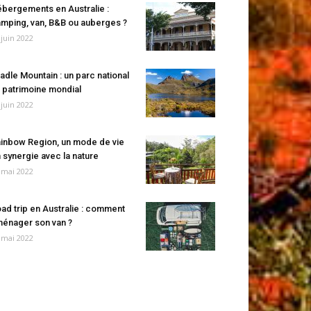
bergements en Australie :
mping, van, B&B ou auberges ?
 juin 2022
adle Mountain : un parc national
 patrimoine mondial
 juin 2022
inbow Region, un mode de vie
 synergie avec la nature
 mai 2022
ad trip en Australie : comment
énager son van ?
 mai 2022