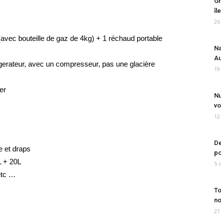
Gr
îl
26
(avec bouteille de gaz de 4kg) + 1 réchaud portable
Na
Au
rigerateur, avec un compresseur, pas une glacière
19
er
Nu
vo
12
De
e et draps
po
L + 20L
5 
etc …
To
no
21