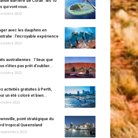
ande Barrière de Corail : les 10
es qui vont vous...
 octobre 2022
ger avec les dauphins en
stralie : l’incroyable expérience
 octobre 2022
its australiennes : 7 lieux que
us n’êtes pas prêt d’oublier...
 octobre 2022
s activités gratuites à Perth,
ur un été coloré et bien...
octobre 2022
wnsville, point stratégique du
rd tropical Queensland
 septembre 2022