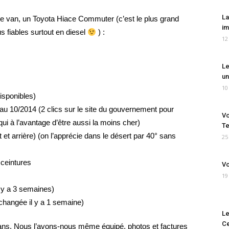
La
tre van, un Toyota Hiace Commuter (c’est le plus grand
im
s fiables surtout en diesel
) :
12
Le
un
10
disponibles)
au 10/2014 (2 clics sur le site du gouvernement pour
Vo
 qui à l’avantage d’être aussi la moins cher)
Te
 et arrière) (on l’apprécie dans le désert par 40° sans
25
ceintures
Vo
19
 y a 3 semaines)
(changée il y a 1 semaine)
Le
Ce
 ans. Nous l’avons-nous même équipé, photos et factures