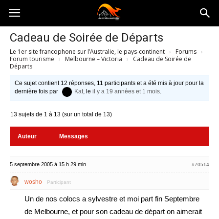
Australia-
Cadeau de Soirée de Départs
Le 1er site francophone sur l’Australie, le pays-continent
›
Forums
›
australie.com
Forum tourisme
›
Melbourne – Victoria
›
Cadeau de Soirée de
Départs
Ce sujet contient 12 réponses, 11 participants et a été mis à jour pour la
dernière fois par
Kat
, le
il y a 19 années et 1 mois
.
13 sujets de 1 à 13 (sur un total de 13)
Auteur
Messages
5 septembre 2005 à 15 h 29 min
#70514
wosho
Participant
Un de nos colocs a sylvestre et moi part fin Septembre
de Melbourne, et pour son cadeau de départ on aimerait