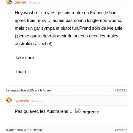
phyber
Membre
Hey wosho…ca y est je suis rentre en France,le bad
apres trois mois…jtaurais pas connu longtemps wosho,
mais t un gar sympa et plutot fun.Prend soin de Melanie
(jpense quelle devrait avoir du succes avec les males
australiens…hehe!)
Take care
Thom
19 septembre 2005 à 7 h 46 min
#322181
sylvestre
Membre
Pas qu’avec les Australiens …
8 juillet 2007 à 7 h 28 min
#322182