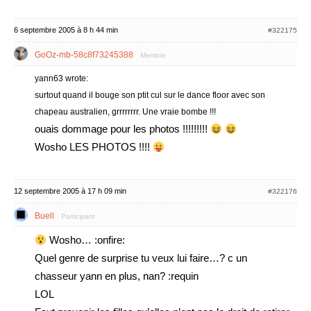
6 septembre 2005 à 8 h 44 min
#322175
GoOz-mb-58c8f73245388
Membre
yann63 wrote:
surtout quand il bouge son ptit cul sur le dance floor avec son
chapeau australien, grrrrrrrr. Une vraie bombe !!!
ouais dommage pour les photos !!!!!!!!!
Wosho LES PHOTOS !!!!
12 septembre 2005 à 17 h 09 min
#322176
Buell
Participant
Wosho… :onfire:
Quel genre de surprise tu veux lui faire…? c un
chasseur yann en plus, nan? :requin
LOL