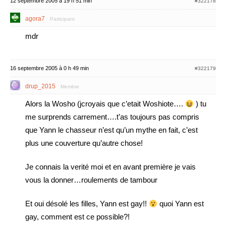
12 septembre 2005 à 19 h 51 min
#322178
agora7
Participant
mdr
16 septembre 2005 à 0 h 49 min
#322179
drup_2015
Membre
Alors la Wosho (jcroyais que c’etait Woshiote….
) tu
me surprends carrement….t’as toujours pas compris
que Yann le chasseur n’est qu’un mythe en fait, c’est
plus une couverture qu’autre chose!
Je connais la verité moi et en avant première je vais
vous la donner…roulements de tambour
Et oui désolé les filles, Yann est gay!!
quoi Yann est
gay, comment est ce possible?!