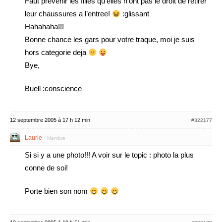
Faut prevenir les filles qu’elles n’ont pas le droit de retirer
leur chaussures a l’entree!
:glissant
Hahahaha!!!
Bonne chance les gars pour votre traque, moi je suis
hors categorie deja
Bye,
Buell :conscience
12 septembre 2005 à 17 h 12 min
#322177
Laurie
Membre
Si si y a une photo!!! A voir sur le topic : photo la plus
conne de soi!
Porte bien son nom