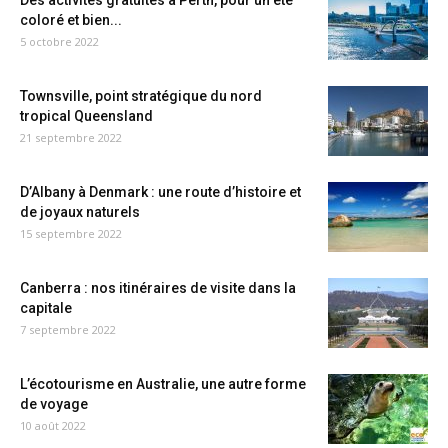
Des activités gratuites à Perth, pour un été
coloré et bien...
5 octobre 2022
Townsville, point stratégique du nord
tropical Queensland
21 septembre 2022
D’Albany à Denmark : une route d’histoire et
de joyaux naturels
15 septembre 2022
Canberra : nos itinéraires de visite dans la
capitale
7 septembre 2022
L’écotourisme en Australie, une autre forme
de voyage
10 août 2022