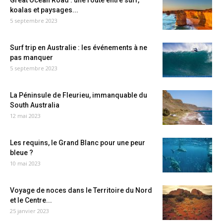
Great Ocean Road : une route entre surf,
koalas et paysages...
5 septembre 2023
Surf trip en Australie : les événements à ne
pas manquer
5 septembre 2023
La Péninsule de Fleurieu, immanquable du
South Australia
12 mai 2023
Les requins, le Grand Blanc pour une peur
bleue ?
10 mai 2023
Voyage de noces dans le Territoire du Nord
et le Centre...
25 janvier 2023