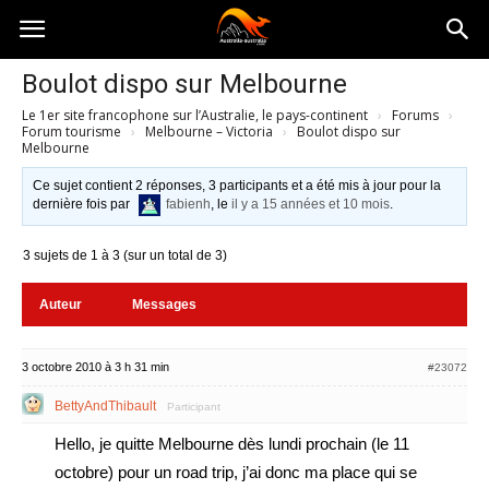
Australia-
Boulot dispo sur Melbourne
Le 1er site francophone sur l’Australie, le pays-continent
›
Forums
›
australie.com
Forum tourisme
›
Melbourne – Victoria
›
Boulot dispo sur
Melbourne
Ce sujet contient 2 réponses, 3 participants et a été mis à jour pour la
dernière fois par
fabienh
, le
il y a 15 années et 10 mois
.
3 sujets de 1 à 3 (sur un total de 3)
Auteur
Messages
3 octobre 2010 à 3 h 31 min
#23072
BettyAndThibault
Participant
Hello, je quitte Melbourne dès lundi prochain (le 11
octobre) pour un road trip, j’ai donc ma place qui se