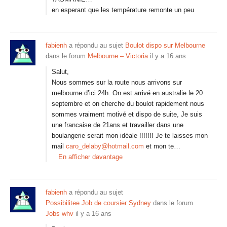
en esperant que les température remonte un peu
fabienh
a répondu au sujet
Boulot dispo sur Melbourne
dans le forum
Melbourne – Victoria
il y a 16 ans
Salut,
Nous sommes sur la route nous arrivons sur
melbourne d’ici 24h. On est arrivé en australie le 20
septembre et on cherche du boulot rapidement nous
sommes vraiment motivé et dispo de suite, Je suis
une francaise de 21ans et travailler dans une
boulangerie serait mon idéale !!!!!!! Je te laisses mon
mail
caro_delaby@hotmail.com
et mon te…
En afficher davantage
fabienh
a répondu au sujet
Possibilitee Job de coursier Sydney
dans le forum
Jobs whv
il y a 16 ans