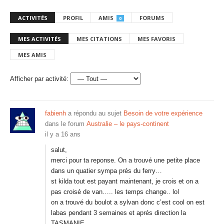
ACTIVITÉS
PROFIL
AMIS
FORUMS
0
MES ACTIVITÉS
MES CITATIONS
MES FAVORIS
MES AMIS
Afficher par activité:
fabienh
a répondu au sujet
Besoin de votre expérience
dans le forum
Australie – le pays-continent
il y a 16 ans
salut,
merci pour ta reponse. On a trouvé une petite place
dans un quatier sympa prés du ferry…
st kilda tout est payant maintenant, je crois et on a
pas croisé de van….. les temps change.. lol
on a trouvé du boulot a sylvan donc c’est cool on est
labas pendant 3 semaines et aprés direction la
TASMANIE…