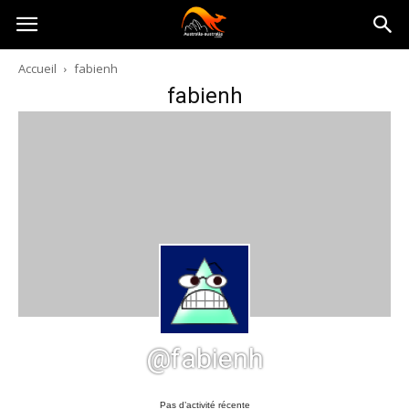
Australia-
Accueil
fabienh
fabienh
australie.com
@fabienh
Pas d’activité récente