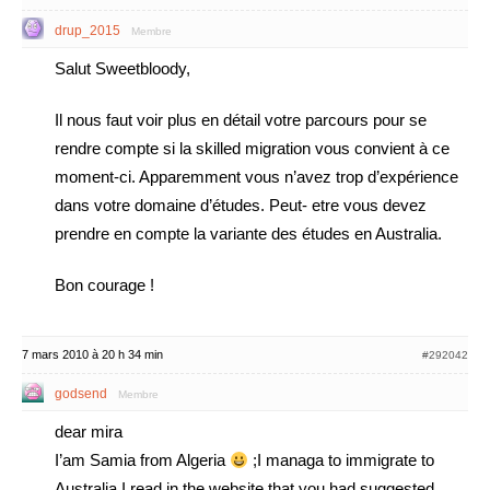
drup_2015
Membre
Salut Sweetbloody,
Il nous faut voir plus en détail votre parcours pour se
rendre compte si la skilled migration vous convient à ce
moment-ci. Apparemment vous n’avez trop d’expérience
dans votre domaine d’études. Peut- etre vous devez
prendre en compte la variante des études en Australia.
Bon courage !
7 mars 2010 à 20 h 34 min
#292042
godsend
Membre
dear mira
I’am Samia from Algeria
;I managa to immigrate to
Australia.I read in the website that you had suggested