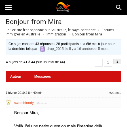
Australia-
Bonjour from Mira
Le 1er site francophone sur l’Australie, le pays-continent
›
Forums
›
australie.com
Immigrer en Australie
›
Immigration
›
Bonjour from Mira
Ce sujet contient 43 réponses, 28 participants et a été mis à jour pour
la dernière fois par
drup_2015
, le
il y a 16 années et 5 mois
.
2
4 sujets de 41 à 44 (sur un total de 44)
←
1
Auteur
Messages
7 février 2010 à 8 h 40 min
#292040
sweetbloody
Membre
Bonjour Mira,
Voilà, j’ai une petite question mais j’imagine déjà