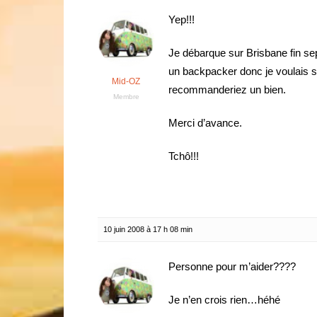
Yep!!!
Je débarque sur Brisbane fin sep
un backpacker donc je voulais sav
Mid-OZ
recommanderiez un bien.
Membre
Merci d’avance.
Tchô!!!
10 juin 2008 à 17 h 08 min
Personne pour m’aider????
Je n’en crois rien…héhé