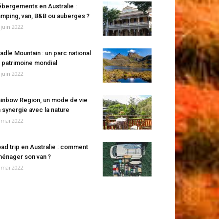
bergements en Australie :
mping, van, B&B ou auberges ?
 juin 2022
adle Mountain : un parc national
 patrimoine mondial
 juin 2022
inbow Region, un mode de vie
 synergie avec la nature
 mai 2022
ad trip en Australie : comment
énager son van ?
 mai 2022