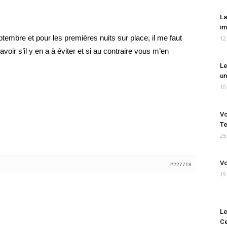
La
im
tembre et pour les premières nuits sur place, il me faut
12
oir s’il y en a à éviter et si au contraire vous m’en
Le
un
10
Vo
Te
25
Vo
#227718
19
Le
Ce