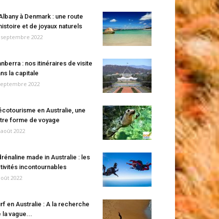
Albany à Denmark : une route
histoire et de joyaux naturels
 septembre 2022
nberra : nos itinéraires de visite
ns la capitale
septembre 2022
écotourisme en Australie, une
tre forme de voyage
 août 2022
rénaline made in Australie : les
tivités incontournables
août 2022
rf en Australie : A la recherche
 la vague...