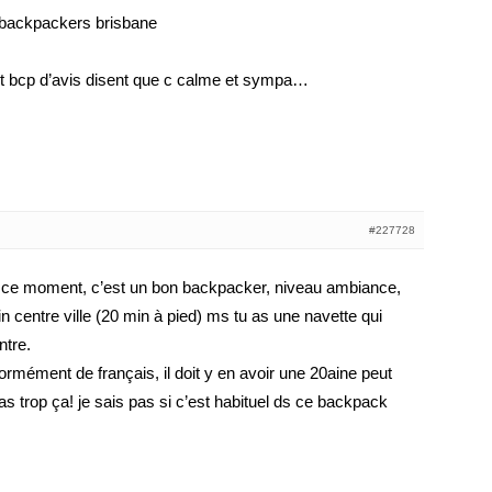
ll backpackers brisbane
 et bcp d’avis disent que c calme et sympa…
#227728
 ce moment, c’est un bon backpacker, niveau ambiance,
ein centre ville (20 min à pied) ms tu as une navette qui
ntre.
énormément de français, il doit y en avoir une 20aine peut
as trop ça! je sais pas si c’est habituel ds ce backpack