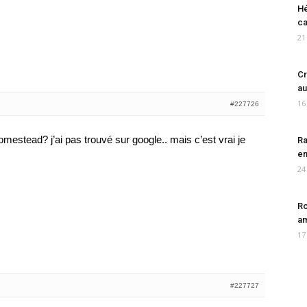
Hé
ca
21
Cr
au
16
#227726
 homestead? j’ai pas trouvé sur google.. mais c’est vrai je
Ra
en
24
Ro
am
17
#227727