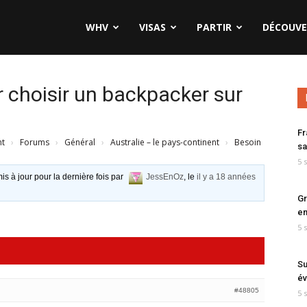
WHV
VISAS
PARTIR
DÉCOUVE
r choisir un backpacker sur
Fr
nt
›
Forums
›
Général
›
Australie – le pays-continent
›
Besoin
sa
5 
is à jour pour la dernière fois par
JessEnOz
, le
il y a 18 années
Gr
en
5 
Su
év
#48805
5 