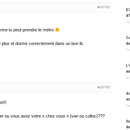
#227722
D’
d’
15
lemme tu peut prendre le métro
Ca
e plus et dormir correctement dans un bon lit.
da
7 
L’
au
10
#227723
Ad
ac
e!!!
3 
er ou vous avez votre « chez vous » (van ou colloc)???
Su
de