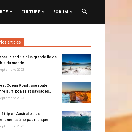
RTE
CULTURE
FORUM
Nos articles
aser Island : la plus grande île de
ble du monde
septembre 2023
eat Ocean Road : une route
tre surf, koalas et paysages...
septembre 2023
rf trip en Australie : les
énements à ne pas manquer
septembre 2023