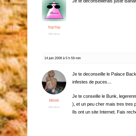
Je te deconseillerais juste Ban
YopYop
Membre
14 juin 2008 à 5 h 59 min
Je te deconseille le Palace Backpa
infestes de puces…
Je te conseille le Bunk, legeren
Mimili
), et un peu cher mais tres tres p
Membre
Ils ont un site Internet. Fais re