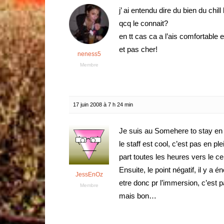
j’ ai entendu dire du bien du chi
qcq le connait?
en tt cas ca a l’ais comfortable
et pas cher!
neness5
Membre
17 juin 2008 à 7 h 24 min
Je suis au Somehere to stay en
le staff est cool, c’est pas en pl
part toutes les heures vers le ce
Ensuite, le point négatif, il y a 
JessEnOz
etre donc pr l’immersion, c’est p
Membre
mais bon…