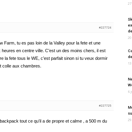
27
Sk
ex
#227724
de
20
 Farm, tu es pas loin de la Valley pour la fete et une
heures en centre ville. C’est un des moins chers, il est
Ca
de
re la fete tous le WE, c’est parfait sinon si tu veux dormir
13
est colle aux chambres.
Ne
Wo
6 
#227725
Mo
su
29
backpack tout ce qu’il a de propre et calme , a 500 m du