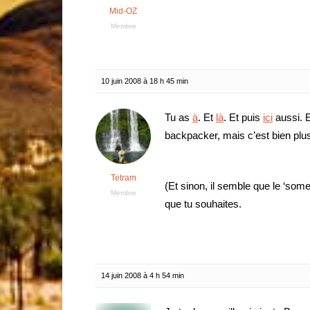
Mid-OZ
Membre
10 juin 2008 à 18 h 45 min
Tu as
à
. Et
là
. Et puis
ici
aussi. 
backpacker, mais c’est bien pl
Tetram
(Et sinon, il semble que le ‘som
Membre
que tu souhaites.
14 juin 2008 à 4 h 54 min