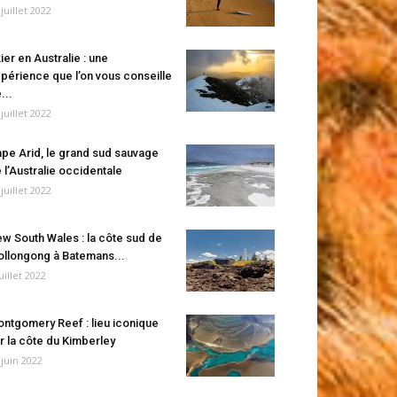
 juillet 2022
ier en Australie : une
périence que l’on vous conseille
...
 juillet 2022
pe Arid, le grand sud sauvage
 l’Australie occidentale
 juillet 2022
w South Wales : la côte sud de
llongong à Batemans...
juillet 2022
ntgomery Reef : lieu iconique
r la côte du Kimberley
 juin 2022