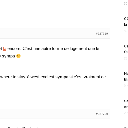
30
CO
la
30
#227719
Ca
Et
là
encore. C’est une autre forme de logement que le
Qu
us sympa
23
No
ewhere to stay’ à west end est sympa si c’est vraiment ce
bl
9 
Sa
em
2 
#227720