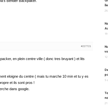
ana’s Bender Backpaker.
Gr
îl
26
Na
Au
19
#227721
Nu
vo
12
cker, en plein centre ville ( donc tres bruyant ) et lits
De
po
ment eloigne du centre ( mais tu marche 10 min et tu y es
5 
ropre et ils sont pros !
cherche dans google.
To
no
21