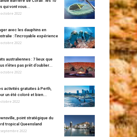
ande Barrière de Corail : les 10
es qui vont vous...
 octobre 2022
ger avec les dauphins en
stralie : l’incroyable expérience
 octobre 2022
its australiennes : 7 lieux que
us n’êtes pas prêt d’oublier...
 octobre 2022
s activités gratuites à Perth,
ur un été coloré et bien...
octobre 2022
wnsville, point stratégique du
rd tropical Queensland
 septembre 2022