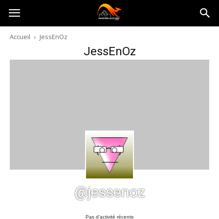
Australia-
Accueil
JessEnOz
JessEnOz
australie.com
@jessenoz
Pas d’activité récente