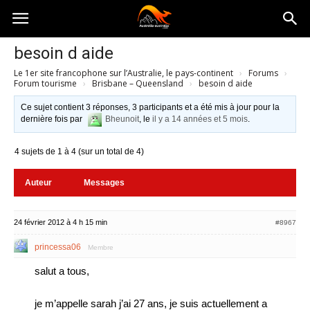
Australia-
besoin d aide
Le 1er site francophone sur l’Australie, le pays-continent
›
Forums
›
australie.com
Forum tourisme
›
Brisbane – Queensland
›
besoin d aide
Ce sujet contient 3 réponses, 3 participants et a été mis à jour pour la
dernière fois par
Bheunoit
, le
il y a 14 années et 5 mois
.
4 sujets de 1 à 4 (sur un total de 4)
Auteur
Messages
24 février 2012 à 4 h 15 min
#8967
princessa06
Membre
salut a tous,
je m’appelle sarah j’ai 27 ans, je suis actuellement a