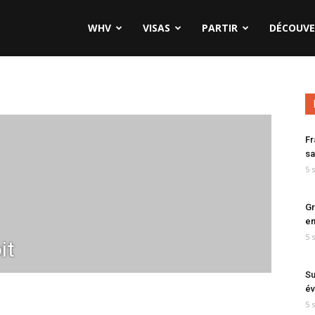
WHV
VISAS
PARTIR
DÉCOUVE
Fr
sa
5 
Gr
en
5 
it
Su
év
5 