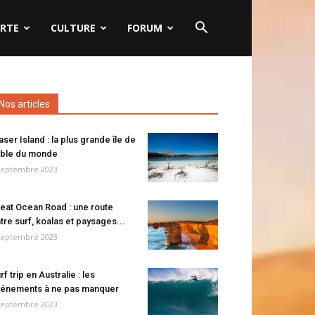
RTE
CULTURE
FORUM
Nos articles
aser Island : la plus grande île de
ble du monde
septembre 2023
eat Ocean Road : une route
tre surf, koalas et paysages...
septembre 2023
rf trip en Australie : les
énements à ne pas manquer
septembre 2023