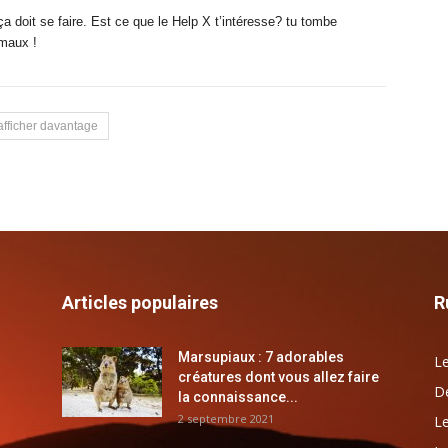
a doit se faire. Est ce que le Help X t’intéresse? tu tombe
imaux !
afficher davantage
Articles populaires
R
Marsupiaux : 7 adorables
Le
créatures dont vous allez faire
Dé
la connaissance...
2 septembre 2021
Le