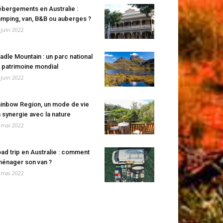
bergements en Australie :
mping, van, B&B ou auberges ?
 juin 2022
adle Mountain : un parc national
 patrimoine mondial
 juin 2022
inbow Region, un mode de vie
 synergie avec la nature
 mai 2022
ad trip en Australie : comment
énager son van ?
 mai 2022