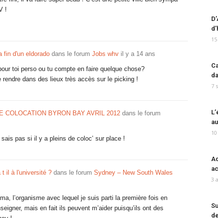
V !
D’
d’
15
la fin d'un eldorado
dans le forum
Jobs whv
il y a 14 ans
Ca
s pour toi perso ou tu compte en faire quelque chose?
da
e rendre dans des lieux très accès sur le picking !
7 
L’
 COLOCATION BYRON BAY AVRIL 2012
dans le forum
au
10
is pas si il y a pleins de coloc’ sur place !
Ad
ac
t il à l'université ?
dans le forum
Sydney – New South Wales
3 
oma, l’organisme avec lequel je suis parti la première fois en
Su
seigner, mais en fait ils peuvent m’aider puisqu’ils ont des
de