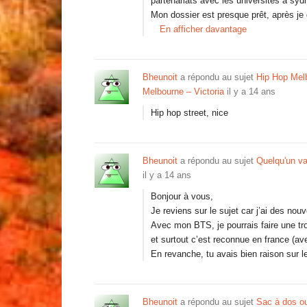
partenariats avec les universités à syd
Mon dossier est presque prêt, après je
En afficher davantage
Bheunoit
a répondu au sujet
Hip Hop Mel
Melbourne – Victoria
il y a 14 ans
Hip hop street, nice
Bheunoit
a répondu au sujet
Quelqu'un va 
il y a 14 ans
Bonjour à vous,
Je reviens sur le sujet car j’ai des nou
Avec mon BTS, je pourrais faire une t
et surtout c’est reconnue en france (avec
En revanche, tu avais bien raison sur l
Bheunoit
a répondu au sujet
Sac à dos ou