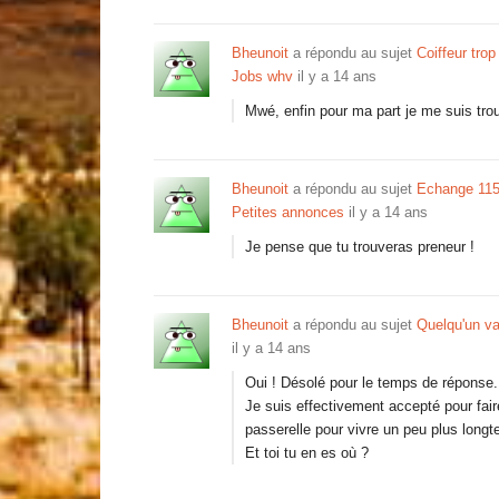
Bheunoit
a répondu au sujet
Coiffeur trop
Jobs whv
il y a 14 ans
Mwé, enfin pour ma part je me suis trou
Bheunoit
a répondu au sujet
Echange 1150
Petites annonces
il y a 14 ans
Je pense que tu trouveras preneur !
Bheunoit
a répondu au sujet
Quelqu'un va 
il y a 14 ans
Oui ! Désolé pour le temps de réponse.
Je suis effectivement accepté pour fa
passerelle pour vivre un peu plus long
Et toi tu en es où ?