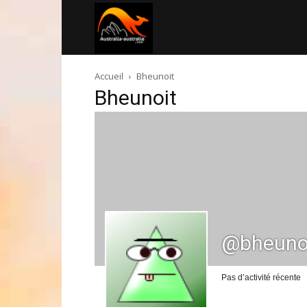
Australia-
Accueil
Bheunoit
australie.com
Bheunoit
@bheuno
Pas d’activité récente