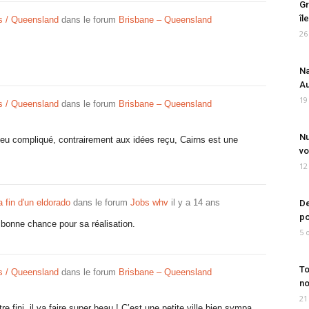
Gr
îl
s / Queensland
dans le forum
Brisbane – Queensland
26
Na
Au
19
s / Queensland
dans le forum
Brisbane – Queensland
Nu
 peu compliqué, contrairement aux idées reçu, Cairns est une
vo
12
la fin d'un eldorado
dans le forum
Jobs whv
il y a 14 ans
De
po
 bonne chance pour sa réalisation.
5 
To
s / Queensland
dans le forum
Brisbane – Queensland
no
21
re fini, il va faire super beau ! C’est une petite ville bien sympa