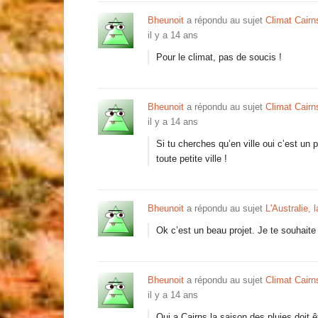
Bheunoit
a répondu au sujet
Climat Cairn
il y a 14 ans
Pour le climat, pas de soucis !
Bheunoit
a répondu au sujet
Climat Cairn
il y a 14 ans
Si tu cherches qu’en ville oui c’est un
toute petite ville !
Bheunoit
a répondu au sujet
L'Australie, 
Ok c’est un beau projet. Je te souhaite
Bheunoit
a répondu au sujet
Climat Cairn
il y a 14 ans
Oui a Cairns la saison des pluies doit êt