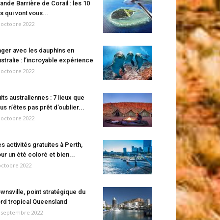
ande Barrière de Corail : les 10
es qui vont vous...
 octobre 2022
ger avec les dauphins en
stralie : l’incroyable expérience
 octobre 2022
its australiennes : 7 lieux que
us n’êtes pas prêt d’oublier...
 octobre 2022
s activités gratuites à Perth,
ur un été coloré et bien...
octobre 2022
wnsville, point stratégique du
rd tropical Queensland
 septembre 2022