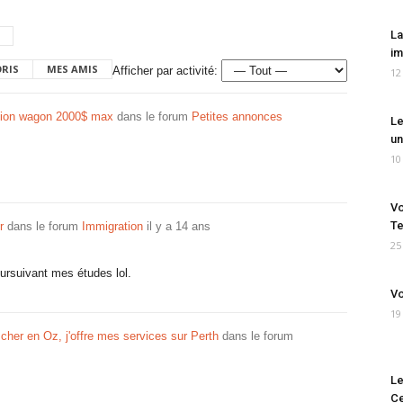
La
im
ORIS
MES AMIS
Afficher par activité:
12
tion wagon 2000$ max
dans le forum
Petites annonces
Le
un
10
Vo
Te
r
dans le forum
Immigration
il y a 14 ans
25
oursuivant mes études lol.
Vo
19
 cher en Oz, j'offre mes services sur Perth
dans le forum
Le
Ce