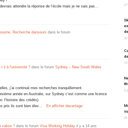
ney !
27
 devrais attendre la réponse de l’école mais je ne sais pas…
Sk
ex
de
bourne, Recherche danseurs
dans le forum
20
Ca
de
13
t il à l'université ?
dans le forum
Sydney – New South Wales
Ne
Wo
velles, j’ai continué mes recherches tranquillement.
6 
roisième année en Australie, sur Sydney c’est comme une licence
 l’histoire des crédits).
Mo
es prix ils sont bien élev…
En afficher davantage
su
29
 valise ?
dans le forum
Visa Working Holiday
il y a 14 ans