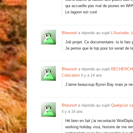
qui accueille pas mal de jeunes en WH
Le lagoon est cool.
Bheunoit
a répondu au sujet
L'Australie, 
Joli projet. Ce documentaire, tu le fai
Je pense que le top pour toi serait de t
Bheunoit
a répondu au sujet
RECHERCHE
Colocation
il y a 14 ans
J’aime beaucoup Byron Bay mais je ne sa
Bheunoit
a répondu au sujet
Quelqu'un va 
il y a 14 ans
Hé bien en fait j’ai recontacté WorlDipl
working holiday visa, histoire de me ren