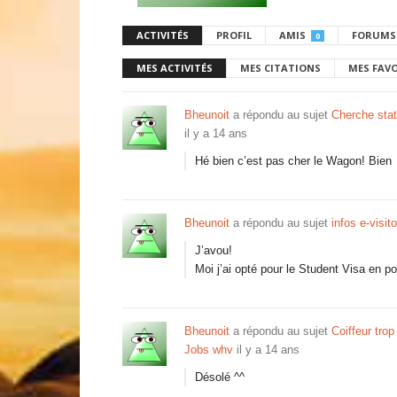
ACTIVITÉS
PROFIL
AMIS
FORUMS
0
MES ACTIVITÉS
MES CITATIONS
MES FAV
Bheunoit
a répondu au sujet
Cherche sta
il y a 14 ans
Hé bien c’est pas cher le Wagon! Bien
Bheunoit
a répondu au sujet
infos e-visito
J’avou!
Moi j’ai opté pour le Student Visa en p
Bheunoit
a répondu au sujet
Coiffeur trop
Jobs whv
il y a 14 ans
Désolé ^^