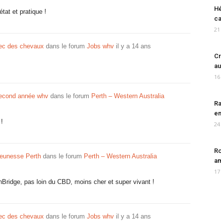
Hé
tat et pratique !
ca
21
vec des chevaux
dans le forum
Jobs whv
il y a 14 ans
Cr
au
16
second année whv
dans le forum
Perth – Western Australia
Ra
en
 !
24
Ro
jeunesse Perth
dans le forum
Perth – Western Australia
am
17
thBridge, pas loin du CBD, moins cher et super vivant !
vec des chevaux
dans le forum
Jobs whv
il y a 14 ans