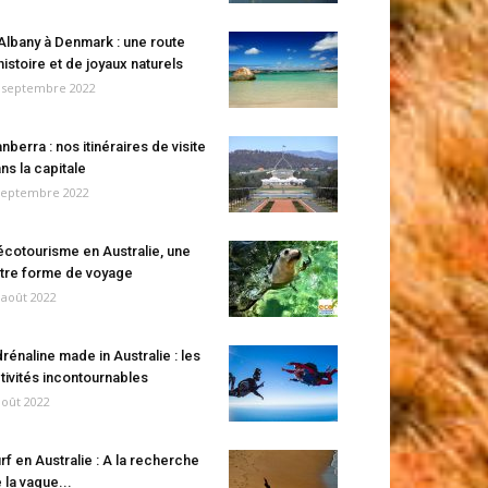
Albany à Denmark : une route
histoire et de joyaux naturels
 septembre 2022
nberra : nos itinéraires de visite
ns la capitale
septembre 2022
écotourisme en Australie, une
tre forme de voyage
 août 2022
rénaline made in Australie : les
tivités incontournables
août 2022
rf en Australie : A la recherche
 la vague...