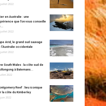
 juillet 2022
ier en Australie : une
périence que l’on vous conseille
...
 juillet 2022
pe Arid, le grand sud sauvage
 l’Australie occidentale
 juillet 2022
w South Wales : la côte sud de
llongong à Batemans...
juillet 2022
ntgomery Reef : lieu iconique
r la côte du Kimberley
 juin 2022