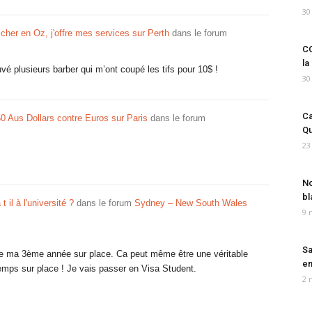
30
 cher en Oz, j'offre mes services sur Perth
dans le forum
CO
la
vé plusieurs barber qui m’ont coupé les tifs pour 10$ !
30
Ca
 Aus Dollars contre Euros sur Paris
dans le forum
Qu
23
No
bl
t il à l'université ?
dans le forum
Sydney – New South Wales
9 
Sa
ire ma 3ème année sur place. Ca peut même être une véritable
em
temps sur place ! Je vais passer en Visa Student.
2 