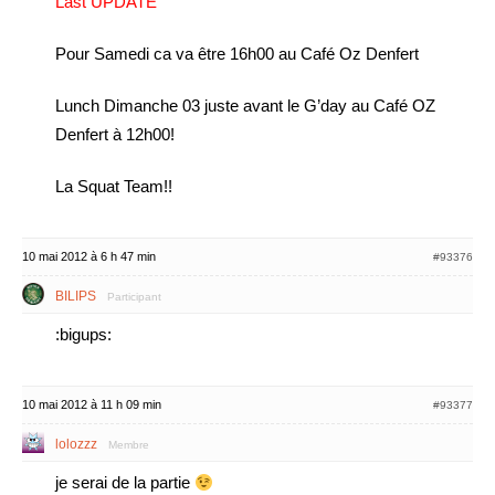
Last UPDATE
Pour Samedi ca va être 16h00 au Café Oz Denfert
Lunch Dimanche 03 juste avant le G’day au Café OZ
Denfert à 12h00!
La Squat Team!!
10 mai 2012 à 6 h 47 min
#93376
BILIPS
Participant
:bigups:
10 mai 2012 à 11 h 09 min
#93377
lolozzz
Membre
je serai de la partie