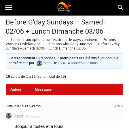
Australia-
Before G’day Sundays – Samedi
02/06 + Lunch Dimanche 03/06
australie.com
Le 1er site francophone sur l’Australie, le pays-continent
›
Forums
›
Working Holiday Visa
›
Réunions whv GdaySundays
›
Before G’day
Sundays – Samedi 02/06 + Lunch Dimanche 03/06
Ce sujet contient 18 réponses, 7 participants et a été mis à jour pour la
dernière fois par
djphil
, le
il y a 14 années et 2 mois
.
19 sujets de 1 à 19 (sur un total de 19)
Auteur
Messages
9 mai 2012 à 13 h 49 min
#7059
djphil
Participant
Bonjour à toutes et à tous!!