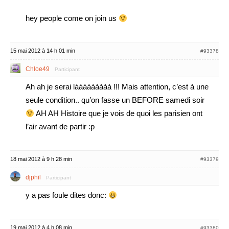
hey people come on join us
15 mai 2012 à 14 h 01 min
#93378
Chloe49
Participant
Ah ah je serai lààààààààà !!! Mais attention, c’est à une
seule condition.. qu’on fasse un BEFORE samedi soir
AH AH Histoire que je vois de quoi les parisien ont
l’air avant de partir :p
18 mai 2012 à 9 h 28 min
#93379
djphil
Participant
y a pas foule dites donc:
19 mai 2012 à 4 h 08 min
#93380