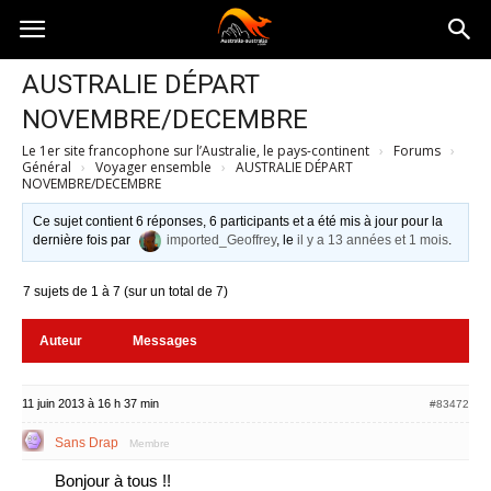
Australia-
AUSTRALIE DÉPART
NOVEMBRE/DECEMBRE
australie.com
Le 1er site francophone sur l’Australie, le pays-continent
›
Forums
›
Général
›
Voyager ensemble
›
AUSTRALIE DÉPART
NOVEMBRE/DECEMBRE
Ce sujet contient 6 réponses, 6 participants et a été mis à jour pour la
dernière fois par
imported_Geoffrey
, le
il y a 13 années et 1 mois
.
7 sujets de 1 à 7 (sur un total de 7)
Auteur
Messages
11 juin 2013 à 16 h 37 min
#83472
Sans Drap
Membre
Bonjour à tous !!