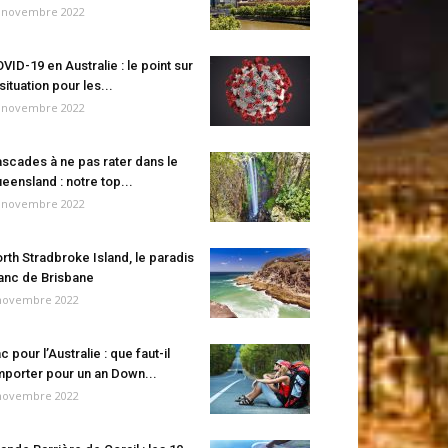
 novembre 2022
VID-19 en Australie : le point sur
 situation pour les...
 novembre 2022
scades à ne pas rater dans le
eensland : notre top...
 novembre 2022
rth Stradbroke Island, le paradis
anc de Brisbane
novembre 2022
c pour l’Australie : que faut-il
porter pour un an Down...
novembre 2022