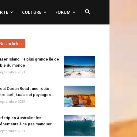
RTE
CULTURE
FORUM
Nos articles
aser Island : la plus grande île de
ble du monde
septembre 2023
eat Ocean Road : une route
tre surf, koalas et paysages...
septembre 2023
rf trip en Australie : les
énements à ne pas manquer
septembre 2023