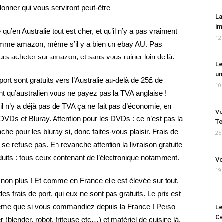
donner qui vous serviront peut-être.
La
im
’en Australie tout est cher, et qu’il n’y a pas vraiment
12
mme amazon, même s’il y a bien un ebay AU. Pas
urs acheter sur amazon, et sans vous ruiner loin de là.
Le
un
ort sont gratuits vers l’Australie au-delà de 25£ de
10
t qu’australien vous ne payez pas la TVA anglaise !
l n’y a déjà pas de TVA ça ne fait pas d’économie, en
Vo
DVDs et Bluray. Attention pour les DVDs : ce n’est pas la
Te
e pour les bluray si, donc faites-vous plaisir. Frais de
25
se refuse pas. En revanche attention la livraison gratuite
duits : tous ceux contenant de l’électronique notamment.
Vo
19
on plus ! Et comme en France elle est élevée sur tout,
s frais de port, qui eux ne sont pas gratuits. Le prix est
ême que si vous commandiez depuis la France ! Perso
Le
Ce
(blender, robot, friteuse etc…) et matériel de cuisine là,