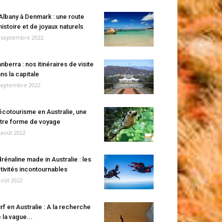
Albany à Denmark : une route
histoire et de joyaux naturels
 septembre 2022
nberra : nos itinéraires de visite
ns la capitale
septembre 2022
écotourisme en Australie, une
tre forme de voyage
 août 2022
rénaline made in Australie : les
tivités incontournables
août 2022
rf en Australie : A la recherche
 la vague...