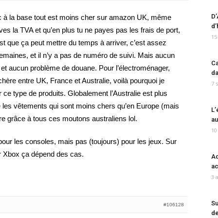
D’
nc à la base tout est moins cher sur amazon UK, même
d’
s la TVA et qu’en plus tu ne payes pas les frais de port,
15
’est que ça peut mettre du temps à arriver, c’est assez
semaines, et il n’y a pas de numéro de suivi. Mais aucun
Ca
nt, et aucun problème de douane. Pour l’électroménager,
da
chère entre UK, France et Australie, voilà pourquoi je
7 
 type de produits. Globalement l’Australie est plus
ste les vêtements qui sont moins chers qu’en Europe (mais
L’
e grâce à tous ces moutons australiens lol.
au
10
 pour les consoles, mais pas (toujours) pour les jeux. Sur
ur Xbox ça dépend des cas.
Ad
ac
3 
Su
#106128
de