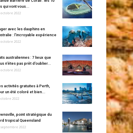
ande Barrière de Corail : les 10
es qui vont vous...
 octobre 2022
ger avec les dauphins en
stralie : l’incroyable expérience
 octobre 2022
its australiennes : 7 lieux que
us n’êtes pas prêt d’oublier...
 octobre 2022
s activités gratuites à Perth,
ur un été coloré et bien...
octobre 2022
wnsville, point stratégique du
rd tropical Queensland
 septembre 2022