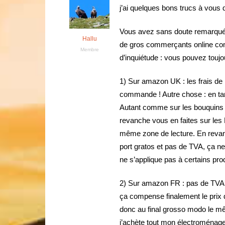
j’ai quelques bons trucs à vous 
Vous avez sans doute remarqué qu
Hallu
de gros commerçants online co
Membre
d’inquiétude : vous pouvez toujo
1) Sur amazon UK : les frais de p
commande ! Autre chose : en tan
Autant comme sur les bouquins i
revanche vous en faites sur les 
même zone de lecture. En revanch
port gratos et pas de TVA, ça ne 
ne s’applique pas à certains pro
2) Sur amazon FR : pas de TVA n
ça compense finalement le prix de
donc au final grosso modo le m
j’achète tout mon électroménager 