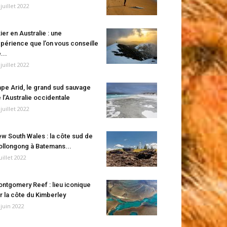
 juillet 2022
ier en Australie : une
périence que l’on vous conseille
...
 juillet 2022
pe Arid, le grand sud sauvage
 l’Australie occidentale
 juillet 2022
w South Wales : la côte sud de
llongong à Batemans...
juillet 2022
ntgomery Reef : lieu iconique
r la côte du Kimberley
 juin 2022