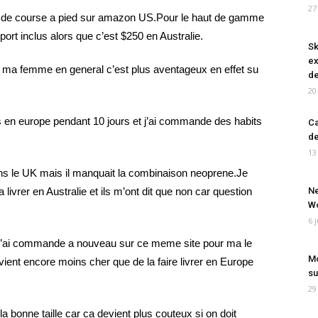
27
 de course a pied sur amazon US.Pour le haut de gamme
port inclus alors que c’est $250 en Australie.
Sk
ex
ma femme en general c’est plus aventageux en effet su
de
20
 en europe pendant 10 jours et j’ai commande des habits
Ca
de
13
s le UK mais il manquait la combinaison neoprene.Je
 livrer en Australie et ils m’ont dit que non car question
Ne
Wo
6 
 je l’ai commande a nouveau sur ce meme site pour ma le
Mo
evient encore moins cher que de la faire livrer en Europe
su
29
 la bonne taille car ca devient plus couteux si on doit