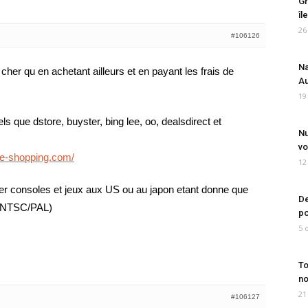
Gr
îl
26
#106126
Na
cher qu en achetant ailleurs et en payant les frais de
Au
19
els que dstore, buyster, bing lee, oo, dealsdirect et
Nu
vo
ie-shopping.com/
12
ter consoles et jeux aux US ou au japon etant donne que
De
 ( NTSC/PAL)
po
5 
To
no
21
#106127