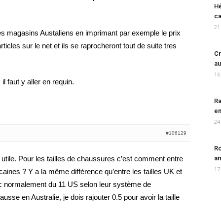
Hé
ca
21
es magasins Austaliens en imprimant par exemple le prix
cles sur le net et ils se raprocheront tout de suite tres
Cr
au
16
l faut y aller en requin.
Ra
en
24
#106129
Ro
utile. Pour les tailles de chaussures c’est comment entre
am
17
icaines ? Y a la même différence qu’entre les tailles UK et
 normalement du 11 US selon leur système de
se en Australie, je dois rajouter 0.5 pour avoir la taille