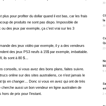
30
CO
plus pour profiter du dollar quand il est bas, car les frais
la
ucoup de produits ne sont pas dispo. Impossible de
30
u des jeux par exemple, ça c’est vrai sur les 3
Ca
Qu
mmande des jeux vidéo par exemple, il y a des vendeurs
23
ndent des jeux PS3 neufs à 15$ par exemple, imbattable.
, ils sont à 80 $…
No
bl
s conseils, si vous avez des bons plans, faites suivre.
9 
ucs online sur des sites australiens, ce n’est jamais le
faut tjs en changer… Donc si vous en avez qui ont de très
Sa
e cherche aussi un bon vendeur en ligne australien de
em
s hors de prix pour l’instant.
2 