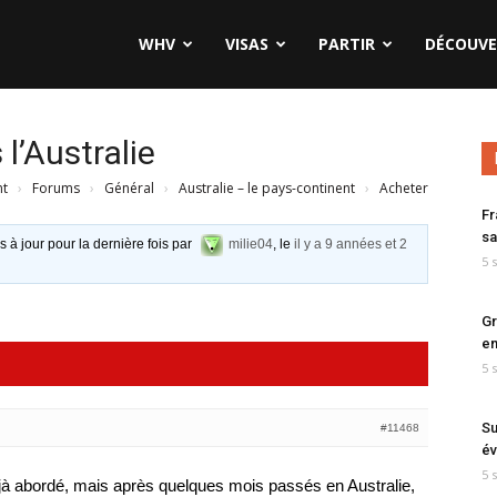
WHV
VISAS
PARTIR
DÉCOUVE
l’Australie
nt
›
Forums
›
Général
›
Australie – le pays-continent
›
Acheter
Fr
sa
s à jour pour la dernière fois par
milie04
, le
il y a 9 années et 2
5 
Gr
en
5 
Su
#11468
év
5 
éjà abordé, mais après quelques mois passés en Australie,