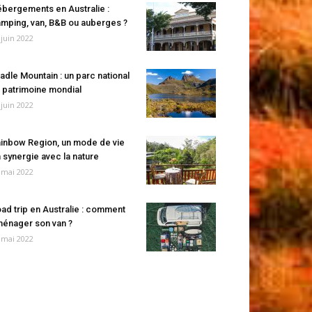
bergements en Australie :
mping, van, B&B ou auberges ?
 juin 2022
adle Mountain : un parc national
 patrimoine mondial
 juin 2022
inbow Region, un mode de vie
 synergie avec la nature
 mai 2022
ad trip en Australie : comment
énager son van ?
 mai 2022