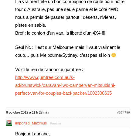
Il a vraiment été un bon compagnon de route pour notre
tour d’Australie, pas une seule panne et le côté 4WD
nous a permis de passer partout : déserts, rivières,
pistes en sable.
Bref : le confort d’un van, la liberté d’un 4X4 !!!
Seul hic : il est sur Melbourne mais il vaut vraiment le
coup… puis Melbourne/Sydney, c’est pas si loin
Voici le lien de l’annonce gumtree :
http://www.gumtree.com.au/s-
ad/brunswick/caravan/4wd-campervan-mitsubishi-
perfect-van-for-couples-backpacker/1002300635
8 octobre 2012 à 11 h 27 min
#374786
imported_Maximus
Membre
Bonjour Lauriane,