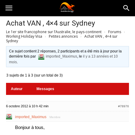
Australia-
Achat VAN , 4×4 sur Sydney
Le 1er site francophone sur l’Australie, le pays-continent
›
Forums
›
australie.com
Working Holiday Visa
›
Petites annonces
›
Achat VAN , 4×4 sur
Sydney
Ce sujet contient 2 réponses, 2 participants et a été mis à jour pour la
dernière fois par
imported_Maximus
, le
il y a 13 années et 10
mois
.
3 sujets de 1 à 3 (sur un total de 3)
Auteur
Messages
6 octobre 2012 à 10 h 42 min
#78976
imported_Maximus
Membre
Bonjour à tous,