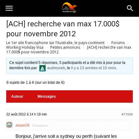
Australia-
[ACH] recherche van max 17.000$
pour novembre 2012
australie.com
Le 1er site francophone sur l’Australie, le pays-continent
›
Forums
›
Working Holiday Visa
›
Petites annonces
›
[ACH] recherche van max
17.000$ pour novembre 2012
Ce sujet contient 5 réponses, 5 participants et a été mis à jour pour la
dernière fois par
audreyseb
, le
il y a 13 années et 10 mois
.
6 sujets de 1 à 6 (sur un total de 6)
Auteur
Messages
22 août 2012 à 14 h 19 min
#77936
alaan29
Participant
Bonjour, j’arrive soit a sydney ou perth (suivant les