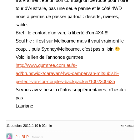
Il a vraiment été un bon compagnon de route pour notre
tour d’Australie, pas une seule panne et le côté 4WD
nous a permis de passer partout : déserts, rivières,
sable.
Bref : le confort d’un van, la liberté d’un 4X4 !!!
Seul hic : il est sur Melbourne mais il vaut vraiment le
coup… puis Sydney/Melbourne, c’est pas si loin
Voici le lien de l’annonce gumtree :
http://www.gumtree.com.au/s-
ad/brunswick/caravan/4wd-campervan-mitsubishi-
perfect-van-for-couples-backpacker/1002300635
Si vous avez besoin d’infos supplémentaires, n’hésitez
pas
Lauriane
11 octobre 2012 à 10 h 02 min
#371943
Jul BLP
Membre