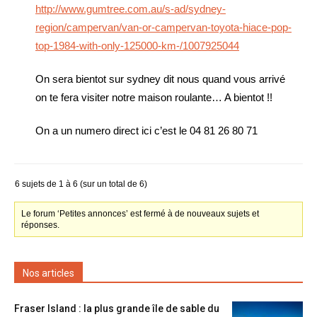
http://www.gumtree.com.au/s-ad/sydney-
region/campervan/van-or-campervan-toyota-hiace-pop-
top-1984-with-only-125000-km-/1007925044
On sera bientot sur sydney dit nous quand vous arrivé
on te fera visiter notre maison roulante… A bientot !!
On a un numero direct ici c’est le 04 81 26 80 71
6 sujets de 1 à 6 (sur un total de 6)
Le forum ‘Petites annonces’ est fermé à de nouveaux sujets et
réponses.
Nos articles
Fraser Island : la plus grande île de sable du