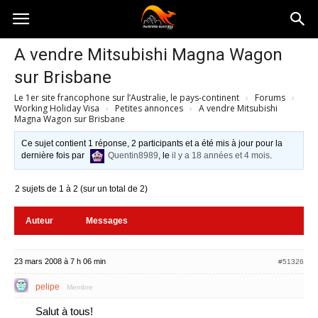
Australia-
A vendre Mitsubishi Magna Wagon
sur Brisbane
australie.com
Le 1er site francophone sur l’Australie, le pays-continent
›
Forums
›
Working Holiday Visa
›
Petites annonces
›
A vendre Mitsubishi
Magna Wagon sur Brisbane
Ce sujet contient 1 réponse, 2 participants et a été mis à jour pour la
dernière fois par
Quentin8989
, le
il y a 18 années et 4 mois
.
2 sujets de 1 à 2 (sur un total de 2)
Auteur
Messages
23 mars 2008 à 7 h 06 min
#51326
pelipe
Membre
Salut à tous!