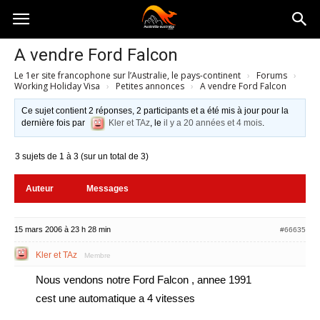
Australia-
A vendre Ford Falcon
Le 1er site francophone sur l’Australie, le pays-continent
›
Forums
›
australie.com
Working Holiday Visa
›
Petites annonces
›
A vendre Ford Falcon
Ce sujet contient 2 réponses, 2 participants et a été mis à jour pour la
dernière fois par
Kler et TAz
, le
il y a 20 années et 4 mois
.
3 sujets de 1 à 3 (sur un total de 3)
Auteur
Messages
15 mars 2006 à 23 h 28 min
#66635
Kler et TAz
Membre
Nous vendons notre Ford Falcon , annee 1991
cest une automatique a 4 vitesses