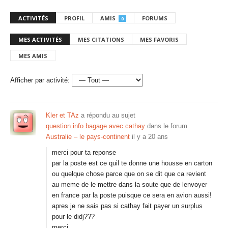
ACTIVITÉS
PROFIL
AMIS
FORUMS
0
MES ACTIVITÉS
MES CITATIONS
MES FAVORIS
MES AMIS
Afficher par activité:
Kler et TAz
a répondu au sujet
question info bagage avec cathay
dans le forum
Australie – le pays-continent
il y a 20 ans
merci pour ta reponse
par la poste est ce quil te donne une housse en carton
ou quelque chose parce que on se dit que ca revient
au meme de le mettre dans la soute que de lenvoyer
en france par la poste puisque ce sera en avion aussi!
apres je ne sais pas si cathay fait payer un surplus
pour le didj???
merci