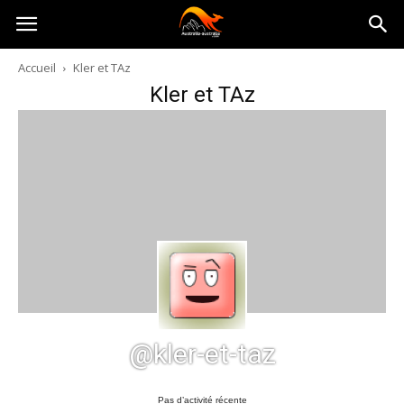
Australia-
Accueil
Kler et TAz
Kler et TAz
australie.com
@kler-et-taz
Pas d’activité récente